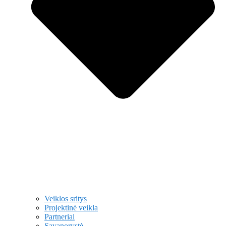
Veiklos sritys
Projektinė veikla
Partneriai
Savanorystė