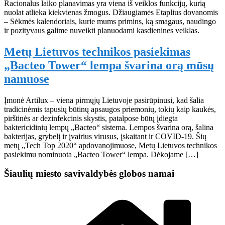
Racionalus laiko planavimas yra viena iš veiklos funkcijų, kurią
nuolat atlieka kiekvienas žmogus. Džiaugiamės Etaplius dovanomis
– Sėkmės kalendoriais, kurie mums primins, ką smagaus, naudingo
ir pozityvaus galime nuveikti planuodami kasdienines veiklas.
Metų Lietuvos technikos pasiekimas
„Bacteo Tower“ lempa švarina orą mūsų
namuose
Įmonė Artilux – viena pirmųjų Lietuvoje pasirūpinusi, kad šalia
tradicinėmis tapusių būtinų apsaugos priemonių, tokių kaip kaukės,
pirštinės ar dezinfekcinis skystis, patalpose būtų įdiegta
baktericidinių lempų „Bacteo“ sistema. Lempos švarina orą, šalina
bakterijas, grybelį ir įvairius virusus, įskaitant ir COVID-19. Šių
metų „Tech Top 2020“ apdovanojimuose, Metų Lietuvos technikos
pasiekimu nominuota „Bacteo Tower“ lempa. Dėkojame […]
Šiaulių miesto savivaldybės globos namai