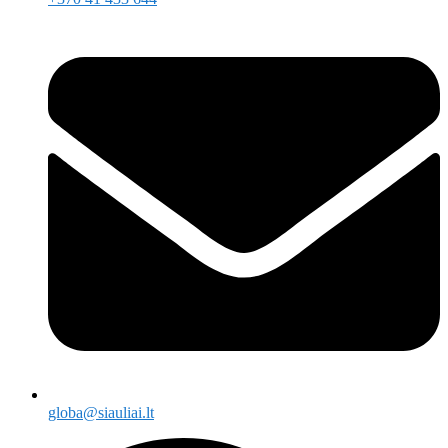
globa@siauliai.lt