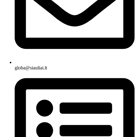
globa@siauliai.lt