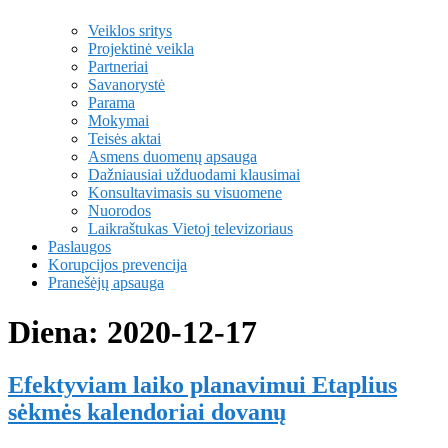
Veiklos sritys
Projektinė veikla
Partneriai
Savanorystė
Parama
Mokymai
Teisės aktai
Asmens duomenų apsauga
Dažniausiai užduodami klausimai
Konsultavimasis su visuomene
Nuorodos
Laikraštukas Vietoj televizoriaus
Paslaugos
Korupcijos prevencija
Pranešėjų apsauga
Diena:
2020-12-17
Efektyviam laiko planavimui Etaplius
sėkmės kalendoriai dovanų