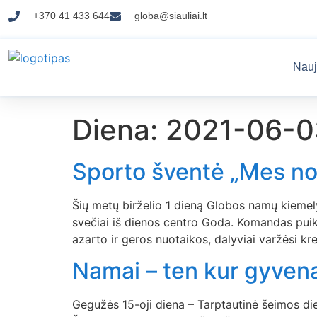
+370 41 433 644
globa@siauliai.lt
Nauj
Diena:
2021-06-0
Sporto šventė „Mes nor
Šių metų birželio 1 dieną Globos namų kiemel
svečiai iš dienos centro Goda. Komandas puik
azarto ir geros nuotaikos, dalyviai varžėsi kr
Namai – ten kur gyvena
Gegužės 15-oji diena – Tarptautinė šeimos di