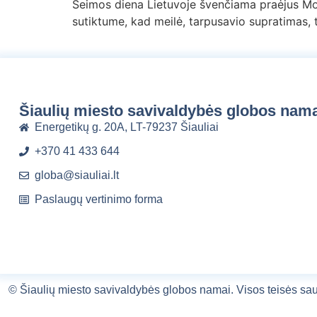
Šeimos diena Lietuvoje švenčiama praėjus Moti
sutiktume, kad meilė, tarpusavio supratimas, 
Šiaulių miesto savivaldybės globos nam
Energetikų g. 20A, LT-79237 Šiauliai
+370 41 433 644
globa@siauliai.lt
Paslaugų vertinimo forma
©
Šiaulių miesto savivaldybės globos namai.
Visos teisės s