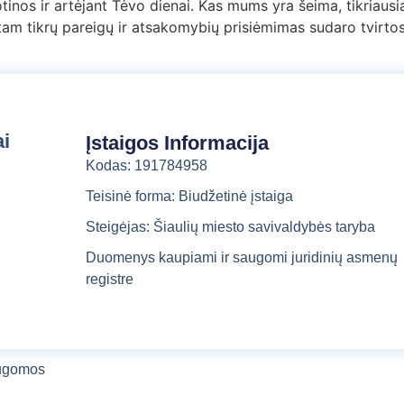
nos ir artėjant Tėvo dienai. Kas mums yra šeima, tikriausiai
a
tam tikrų pareigų ir atsakomybių prisiėmimas sudaro tvirto
l
b
a
ai
Įstaigos Informacija
Kodas: 191784958
Teisinė forma: Biudžetinė įstaiga
Steigėjas: Šiaulių miesto savivaldybės taryba
Duomenys kaupiami ir saugomi juridinių asmenų
registre
augomos