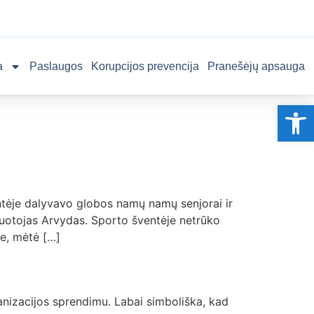
a
Paslaugos
Korupcijos prevencija
Pranešėjų apsauga
Op
ntėje dalyvavo globos namų namų senjorai ir
buotojas Arvydas. Sporto šventėje netrūko
se, mėtė […]
anizacijos sprendimu. Labai simboliška, kad