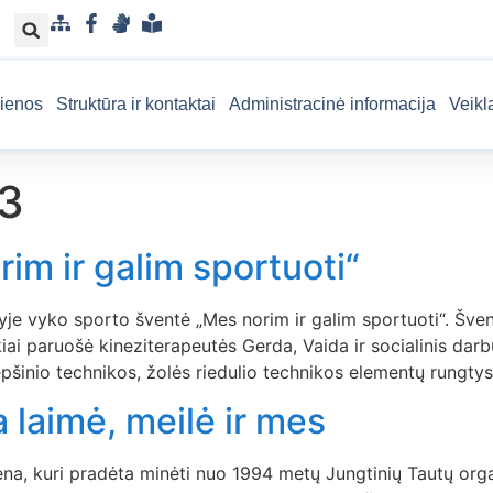
S
F
G
L
i
a
e
e
t
c
s
n
ienos
Struktūra ir kontaktai
Administracinė informacija
Veikl
e
e
t
g
m
b
u
v
a
o
k
a
3
p
o
a
i
k
l
s
b
u
im ir galim sportuoti“
a
p
r
yje vyko sporto šventė „Mes norim ir galim sportuoti“. Šve
a
iai paruošė kineziterapeutės Gerda, Vaida ir socialinis dar
n
epšinio technikos, žolės riedulio technikos elementų rungty
t
a
 laimė, meilė ir mes
m
a
ena, kuri pradėta minėti nuo 1994 metų Jungtinių Tautų org
k