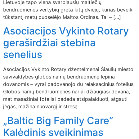
Lietuvoje tapo viena svarbiausių maltiečių
a
bendruomenės vertybių greta kitų dviejų, kurias beveik
l
tūkstantį metų puoselėjo Maltos Ordinas. Tai – […]
b
Asociacijos Vykinto Rotary
a
geraširdžiai stebina
senelius
Asociacijos Vykinto Rotary džentelmenai Šiaulių miesto
savivaldybės globos namų bendruomenę lepina
dovanomis – vyrai padovanojo du relaksacinius fotelius!
Globos namų bendruomenės nariai džiaugiasi dovana,
mat masažiniai foteliai padeda atsipalaiduoti, atgauti
jėgas, mažina nuovargį ir stresą.
„Baltic Big Family Care”
Kalėdinis sveikinimas