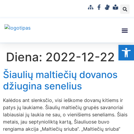
S
F
G
L
i
a
e
e
t
c
s
n
e
e
t
g
m
b
u
v
Struktūra
Administr
Korupci
Pranešė
Op
a
o
k
a
Diena:
2022-12-22
p
o
a
i
k
l
s
b
u
Šiaulių maltiečių dovanos
a
p
r
džiugina senelius
a
n
Kalėdos ant slenksčio, visi ieškome dovanų kitiems ir
t
patys jų laukiame. Šiaulių maltiečių grupės savanoriai
a
labiausiai jų laukia ne sau, o vienišiems seneliams. Šiais
m
metais, jau septynioliktą kartą, Šiauliuose buvo
a
rengiama akcija „Maltiečių sriuba“. „Maltiečių sriuba“
k