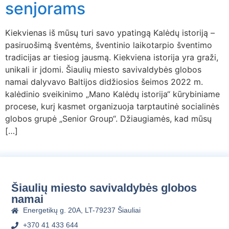
senjorams
Kiekvienas iš mūsų turi savo ypatingą Kalėdų istoriją –
pasiruošimą šventėms, šventinio laikotarpio šventimo
tradicijas ar tiesiog jausmą. Kiekviena istorija yra graži,
unikali ir įdomi. Šiaulių miesto savivaldybės globos
namai dalyvavo Baltijos didžiosios šeimos 2022 m.
kalėdinio sveikinimo „Mano Kalėdų istorija“ kūrybiniame
procese, kurį kasmet organizuoja tarptautinė socialinės
globos grupė „Senior Group“. Džiaugiamės, kad mūsų
[…]
Šiaulių miesto savivaldybės globos
namai
Energetikų g. 20A, LT-79237 Šiauliai
+370 41 433 644