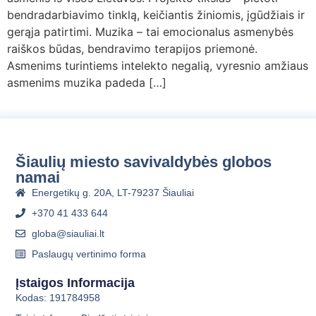
a
bendradarbiavimo tinklą, keičiantis žiniomis, įgūdžiais ir
l
gerąja patirtimi. Muzika – tai emocionalus asmenybės
b
raiškos būdas, bendravimo terapijos priemonė.
a
Asmenims turintiems intelekto negalią, vyresnio amžiaus
asmenims muzika padeda […]
Šiaulių miesto savivaldybės globos
namai
Energetikų g. 20A, LT-79237 Šiauliai
+370 41 433 644
globa@siauliai.lt
Paslaugų vertinimo forma
Įstaigos Informacija
Kodas: 191784958