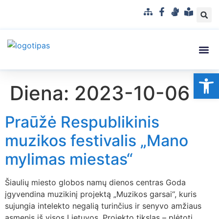
S
F
G
L
i
a
e
e
t
c
s
n
e
e
t
g
m
b
u
v
Struktūra
Administr
Korupci
Pranešė
Op
a
o
k
a
Diena:
2023-10-06
p
o
a
i
k
l
s
b
u
Praūžė Respublikinis
a
p
r
muzikos festivalis „Mano
a
mylimas miestas“
n
t
a
Šiaulių miesto globos namų dienos centras Goda
m
įgyvendina muzikinį projektą „Muzikos garsai“, kuris
a
sujungia intelekto negalią turinčius ir senyvo amžiaus
k
asmenis iš visos Lietuvos. Projekto tikslas – plėtoti