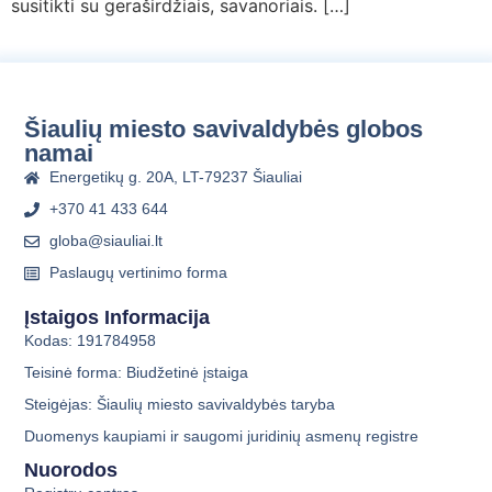
susitikti su geraširdžiais, savanoriais. […]
Šiaulių miesto savivaldybės globos
namai
Energetikų g. 20A, LT-79237 Šiauliai
+370 41 433 644
globa@siauliai.lt
Paslaugų vertinimo forma
Įstaigos Informacija
Kodas: 191784958
Teisinė forma: Biudžetinė įstaiga
Steigėjas: Šiaulių miesto savivaldybės taryba
Duomenys kaupiami ir saugomi juridinių asmenų registre
Nuorodos