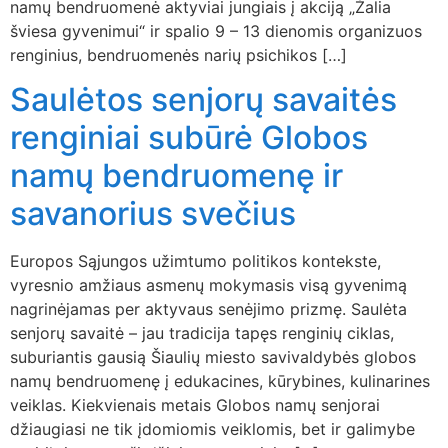
namų bendruomenė aktyviai jungiais į akciją „Žalia
a
šviesa gyvenimui“ ir spalio 9 – 13 dienomis organizuos
l
renginius, bendruomenės narių psichikos […]
b
Saulėtos senjorų savaitės
a
renginiai subūrė Globos
namų bendruomenę ir
savanorius svečius
Europos Sąjungos užimtumo politikos kontekste,
vyresnio amžiaus asmenų mokymasis visą gyvenimą
nagrinėjamas per aktyvaus senėjimo prizmę. Saulėta
senjorų savaitė – jau tradicija tapęs renginių ciklas,
suburiantis gausią Šiaulių miesto savivaldybės globos
namų bendruomenę į edukacines, kūrybines, kulinarines
veiklas. Kiekvienais metais Globos namų senjorai
džiaugiasi ne tik įdomiomis veiklomis, bet ir galimybe