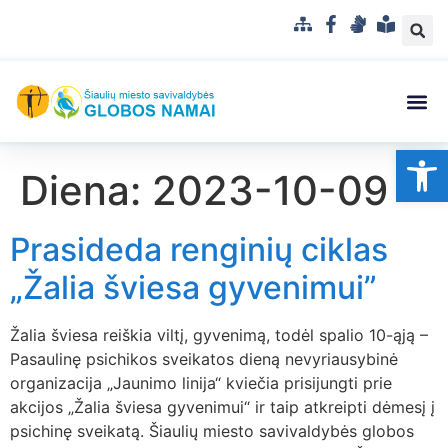
S
F
G
L
i
a
e
e
t
c
s
n
e
e
t
g
m
b
u
v
Struktūra
Administr
Korupci
Pranešė
Op
a
o
k
a
Diena:
2023-10-09
p
o
a
i
k
l
s
b
u
Prasideda renginių ciklas
a
p
r
„Žalia šviesa gyvenimui”
a
n
Žalia šviesa reiškia viltį, gyvenimą, todėl spalio 10-ąją –
t
Pasaulinę psichikos sveikatos dieną nevyriausybinė
a
organizacija „Jaunimo linija“ kviečia prisijungti prie
m
akcijos „Žalia šviesa gyvenimui“ ir taip atkreipti dėmesį į
a
psichinę sveikatą. Šiaulių miesto savivaldybės globos
k