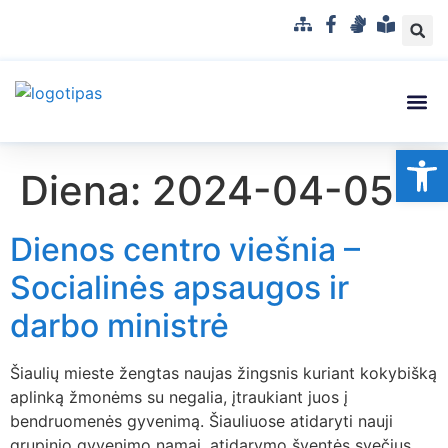
S
F
G
L
i
a
e
e
t
c
s
n
e
e
t
g
m
b
u
v
Struktūra
Administr
Korupci
Pranešė
Op
a
o
k
a
Diena:
2024-04-05
p
o
a
i
k
l
s
b
u
Dienos centro viešnia –
a
p
r
Socialinės apsaugos ir
a
darbo ministrė
n
t
a
Šiaulių mieste žengtas naujas žingsnis kuriant kokybišką
m
aplinką žmonėms su negalia, įtraukiant juos į
a
bendruomenės gyvenimą. Šiauliuose atidaryti nauji
k
grupinio gyvenimo namai, atidarymo šventės svečius