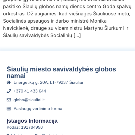
a
pasitiko Šiaulių globos namų dienos centro Goda spalvų
l
orkestras. Džiaugiamės, kad viešnagės Šiauliuose metu,
b
Socialinės apsaugos ir darbo ministrė Monika
a
Navickienė, drauge su viceministru Martynu Šiurkumi ir
Šiaulių savivaldybės Socialinių […]
Šiaulių miesto savivaldybės globos
namai
Energetikų g. 20A, LT-79237 Šiauliai
+370 41 433 644
globa@siauliai.lt
Paslaugų vertinimo forma
Įstaigos Informacija
Kodas: 191784958