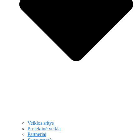
Veiklos sritys
Projektinė veikla
Partneriai
Savanorystė