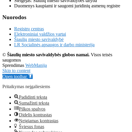
Steigėjas: Šiaulių miesto savivaldybės taryba
Duomenys kaupiami ir saugomi juridinių asmenų registre
Nuorodos
Registrų centras
Elektroniniai valdžios vartai
Šiaulių miesto savivaldybė
LR Socialinės apsaugos ir darbo ministerija
©
Šiaulių miesto savivaldybės globos namai.
Visos teisės
saugomos
Sprendimas
WebManija
Skip to content
Open toolbar
Pritaikymas neįgaliesiems
Padidinti tekstą
Sumažinti tekstą
Pilkos spalvos
Didelis kontrastas
Neigiamas kontrastas
Šviesus fonas