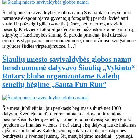
Šiaulių miesto savivaldybės globos namų Savarankiško gyvenimo
namuose eksponuojama gyventojų fotografijų paroda, kviečianti
sustoti ir pažvelgti giliau – ne tik į išorę, bet ir į žmogaus vidinį
pasaulį. Kiekviena fotografija čia tampa maža istorija apie jautrumą,
stiprybę ir kasdienybės šilumą. Ši paroda primena, kad tikrosios
emocijos slypi paprastuose momentuose, nuoširdžiuose žvilgsniuose
ir tyluose širdies virptelėjimuose. […]
Šiaulių miesto savivaldybės globos namų
bendruomenė dalyvavo Šiaulių „Vykinto“
Rotary klubo organizuotame Kalėdų
senelių bėgime „Santa Fun Run“
Šie metai jubiliejiniai, jau penktasis bėgimas subūrė net 1000
dalyvių. Šventėje netrūko geros nuotaikos, dovanų ir raudonai
pasipuošusių Kalėdų senelių, – apie renginio dvasią kalbėjo klubo
prezidentas Imantas Vatėnas. Prieš startą visų dalyvių laukė linksmas
apšilimas ir bendras Kalėdų senelių šokis, dar labiau sustiprinęs
bendrystės ir šventės jausmą. Šių metų bėgimo medaliai – ypatingi.