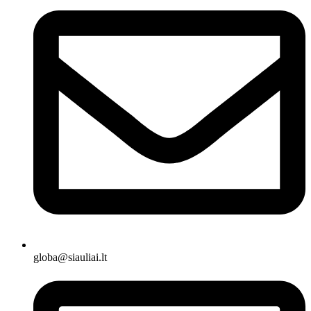
globa@siauliai.lt