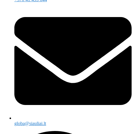
globa@siauliai.lt