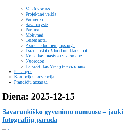
Veiklos sritys
Projektinė veikla
Partneriai
Savanorystė
Parama
Mokymai
Teisės aktai
Asmens duomenų apsauga
Dažniausiai užduodami klausimai
Konsultavimasis su visuomene
Nuorodos
Laikraštukas Vietoj televizoriaus
Paslaugos
Korupcijos prevencija
Pranešėjų apsauga
Diena:
2025-12-15
Savarankiško gyvenimo namuose – jauki
fotografijų paroda