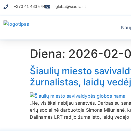
+370 41 433 644
globa@siauliai.lt
Nauj
Diena:
2026-02-
Šiaulių miesto savival
žurnalistas, laidų vedė
„Ne, visiškai nebijau senatvės. Darbas su sen
erių socialinė darbuotoja Simona Milunienė, 
Dalinamės LRT radijo žurnalisto, laidų vedėjo