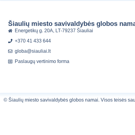
Šiaulių miesto savivaldybės globos nam
Energetikų g. 20A, LT-79237 Šiauliai
+370 41 433 644
globa@siauliai.lt
Paslaugų vertinimo forma
©
Šiaulių miesto savivaldybės globos namai.
Visos teisės s