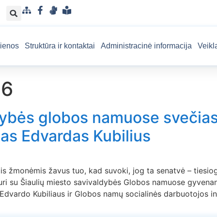
S
F
G
L
i
a
e
e
t
c
s
n
ienos
Struktūra ir kontaktai
Administracinė informacija
Veikl
e
e
t
g
m
b
u
v
a
o
k
a
06
p
o
a
i
k
l
s
b
u
dybės globos namuose svečias
a
p
jas Edvardas Kubilius
r
a
n
t
ais žmonėmis žavus tuo, kad suvoki, jog ta senatvė – tiesio
a
kuri su Šiaulių miesto savivaldybės Globos namuose gyvenanč
m
 Edvardo Kubiliaus ir Globos namų socialinės darbuotojos in
a
k