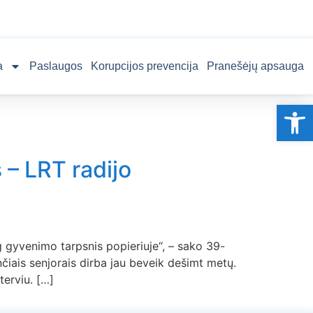
a
Paslaugos
Korupcijos prevencija
Pranešėjų apsauga
Op
 – LRT radijo
g gyvenimo tarpsnis popieriuje“, – sako 39-
iais senjorais dirba jau beveik dešimt metų.
terviu. […]