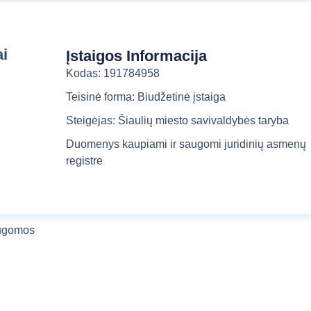
a
l
b
ai
Įstaigos Informacija
a
Kodas: 191784958
Teisinė forma: Biudžetinė įstaiga
Steigėjas: Šiaulių miesto savivaldybės taryba
Duomenys kaupiami ir saugomi juridinių asmenų
registre
augomos