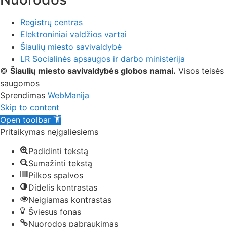
Registrų centras
Elektroniniai valdžios vartai
Šiaulių miesto savivaldybė
LR Socialinės apsaugos ir darbo ministerija
©
Šiaulių miesto savivaldybės globos namai.
Visos teisės
saugomos
Sprendimas
WebManija
Skip to content
Open toolbar
Pritaikymas neįgaliesiems
Padidinti tekstą
Sumažinti tekstą
Pilkos spalvos
Didelis kontrastas
Neigiamas kontrastas
Šviesus fonas
Nuorodos pabraukimas