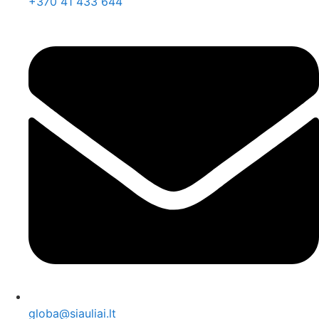
+370 41 433 644
globa@siauliai.lt