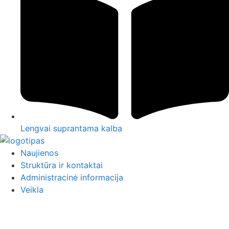
Lengvai suprantama kalba
Naujienos
Struktūra ir kontaktai
Administracinė informacija
Veikla