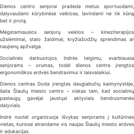
Dienos centro senjorai pradeda metus sportuodami,
dalyvaudami kūrybinėse veiklose, lavindami ne tik kūną
bet ir protą.
Mėgstamiausios senjorų veiklos – kineziterapijos
užsiėmimai, stalo žaidimai, kryžiažodžių sprendimas ar
naujienų apžvalga.
Socialinės darbuotojos Indrės teigimu, svarbiausia
senjorams – orumas, todėl dienos centre įrengtos
ergonomiškos erdvės bendravimui ir laisvalaikiui.
Dienos centras Goda įrengtas daugiabučių kaimynystėje,
šalia Šiaulių miesto centro – viskas tam, kad socialinių
paslaugų gavėjai jaustųsi aktyviais bendruomenės
dalyviais.
Indrė nuolat organizuoja išvykas senjorams į kultūrines
vietas, kuriose atrandame vis naujas Šiaulių miesto erdves
ir edukacijas.