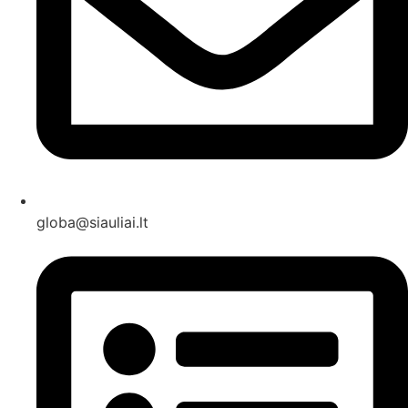
globa@siauliai.lt