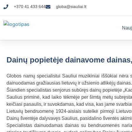
+370 41 433 644
globa@siauliai.lt
Nauj
Dainų popietėje dainavome dainas,
Globos namų specialistui Sauliui muzikiniai iššūkiai nėra 
dainuodamas gražiausias lietuvių ir užsienio atlikėjų dainas.
Šiandien specialistas senjorus subūręs dainų popietėje „Kad 
Saulius priminė, kad laiko tėkmėje per šimtą metų subręst
keičiasi pasaulis, ir suvokdamas, kad visa, kas jame svarbiau
Lietuvių bendruomenę 1924-aisiais sutelkė pirmoji Lietuvos
Dainų šventėje dalyvavęs Saulius, pasidalino šventės akimirk
Specialistas dainuodamas dainas su bendruomenės nariai