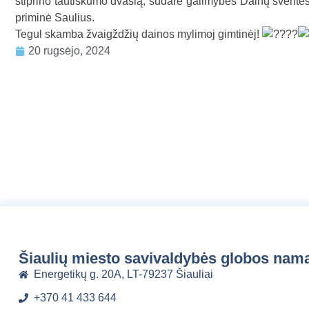
stiprino tautiškumo dvasią, sudarė galimybes Dainų šventėse
priminė Saulius.
Tegul skamba žvaigždžių dainos mylimoj gimtinėj!
20 rugsėjo, 2024
Šiaulių miesto savivaldybės globos nam
Energetikų g. 20A, LT-79237 Šiauliai
+370 41 433 644