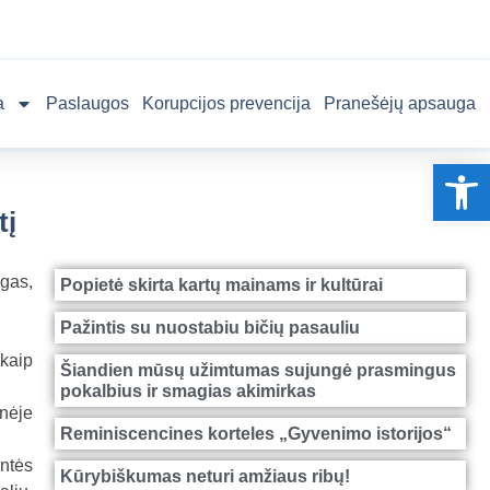
a
Paslaugos
Korupcijos prevencija
Pranešėjų apsauga
Op
tį
ygas,
Popietė skirta kartų mainams ir kultūrai
Pažintis su nuostabiu bičių pasauliu
 kaip
Šiandien mūsų užimtumas sujungė prasmingus
pokalbius ir smagias akimirkas
inėje
Reminiscencines korteles „Gyvenimo istorijos“
ntės
Kūrybiškumas neturi amžiaus ribų!