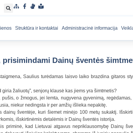
S
F
G
L
i
a
e
e
t
c
s
n
ienos
Struktūra ir kontaktai
Administracinė informacija
Veikl
e
e
t
g
m
b
u
v
a
o
k
a
p
o
a
i
 prisimindami Dainų šventės šimtme
k
l
s
b
u
a
p
staigmena, Saulius turėdamas laisvo laiko brazdina gitaros st
r
a
giria žaliuotų”, senjorų klausė kas jiems yra šimtmetis?
n
a pušis, o žmogus, jei lemta, nugyvena gyvenimą, regėdamas,
t
sia, niekur nedingsta ir per amžių išlieka nepakitę.
a
 dainų šventėje, kuri šiemet minėjo 100 metų sukaktį. Išskirt
m
omis, išskirtinėmis detalėmis ir Dainų šventės istorija.
a
s priminė, kad Lietuvai atgavus nepriklausomybę Dainų šve
k