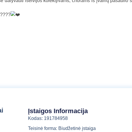
 dalyvauti išeivijos kolektyvams, chorams iš įvairių pasaulio š
a
l
b
a
ai
Įstaigos Informacija
Kodas: 191784958
Teisinė forma: Biudžetinė įstaiga