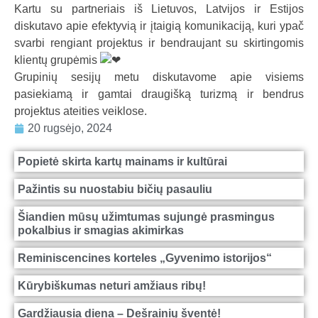
Kartu su partneriais iš Lietuvos, Latvijos ir Estijos
a
diskutavo apie efektyvią ir įtaigią komunikaciją, kuri ypač
l
svarbi rengiant projektus ir bendraujant su skirtingomis
b
klientų grupėmis
a
Grupinių sesijų metu diskutavome apie visiems
pasiekiamą ir gamtai draugišką turizmą ir bendrus
projektus ateities veiklose.
20 rugsėjo, 2024
Popietė skirta kartų mainams ir kultūrai
Pažintis su nuostabiu bičių pasauliu
Šiandien mūsų užimtumas sujungė prasmingus
pokalbius ir smagias akimirkas
Reminiscencines korteles „Gyvenimo istorijos“
Kūrybiškumas neturi amžiaus ribų!
Gardžiausia diena – Dešrainių šventė!