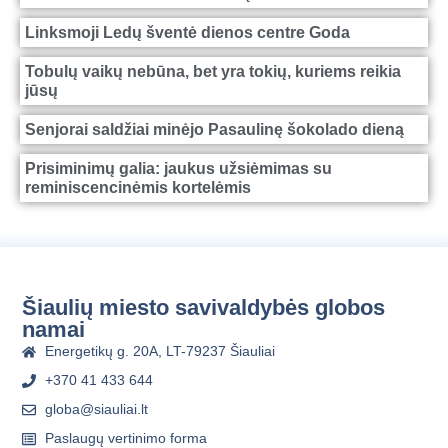
Linksmoji Ledų šventė dienos centre Goda
Tobulų vaikų nebūna, bet yra tokių, kuriems reikia
jūsų
Senjorai saldžiai minėjo Pasaulinę šokolado dieną
Prisiminimų galia: jaukus užsiėmimas su
reminiscencinėmis kortelėmis
Šiaulių miesto savivaldybės globos
namai
Energetikų g. 20A, LT-79237 Šiauliai
+370 41 433 644
globa@siauliai.lt
Paslaugų vertinimo forma