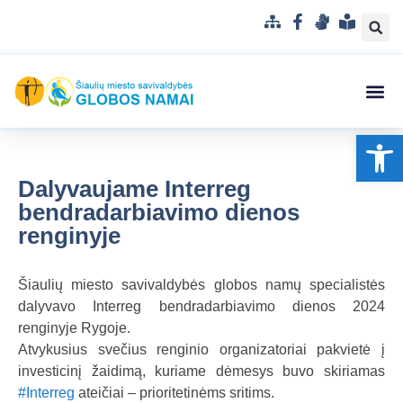
S
F
G
L
i
a
e
e
t
c
s
n
e
e
t
g
m
b
u
v
Struktūra
Administr
Korupci
Pranešė
Op
a
o
k
a
p
o
a
i
k
l
s
Dalyvaujame Interreg
b
u
bendradarbiavimo dienos
a
p
renginyje
r
a
Šiaulių miesto savivaldybės globos namų specialistės
n
dalyvavo Interreg bendradarbiavimo dienos 2024
t
renginyje Rygoje.
a
Atvykusius svečius renginio organizatoriai pakvietė į
m
investicinį žaidimą, kuriame dėmesys buvo skiriamas
a
#Interreg
ateičiai – prioritetinėms sritims.
k