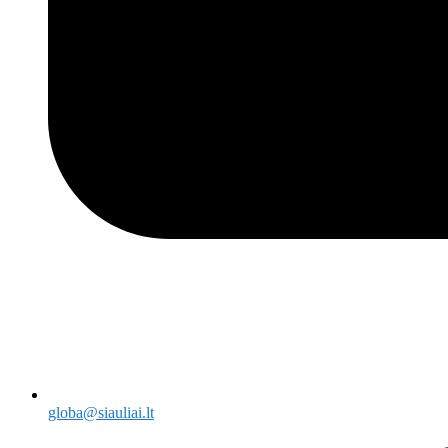
globa@siauliai.lt