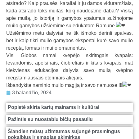
atsirado? Kaip prausėsi karaliai ir jų damos viduramžiais,
a
kada atsirado toks muilas, kokį naudojame dabar? Viską
l
apie muilą, jo istoriją ir gamybos ypatumus sužinojome
b
muilo gamybos užsiėmime su edukatore Ramune
a
Užsiėmimo metu dalyviai ne tik išmoko derinti spalvas,
bet ir kaip tikri muilo gamybos ekspertai kūrė savo muilo
receptą, formas ir muilo ornamentus.
Visi Globos namai kvepėjo skiritngais kvapais:
levandomis, apelsinais, čiobreliais ir kitais kvapais, mat
kiekvienas edukacijos dalyvis savo muilą kvėpino
mėgstamiausiais eteriniais aliejais.
Išbandykite naminio muilo magiją ir savo namuose !!!
3 balandžio, 2024
Popietė skirta kartų mainams ir kultūrai
Pažintis su nuostabiu bičių pasauliu
Šiandien mūsų užimtumas sujungė prasmingus
pokalbius ir smagias akimirkas