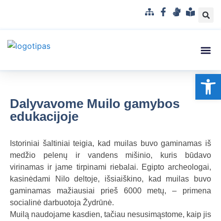
S
F
G
L
i
a
e
e
t
c
s
n
e
e
t
g
m
b
u
v
Struktūra
Administr
Korupci
Pranešė
Op
a
o
k
a
p
o
a
i
k
l
s
Dalyvavome Muilo gamybos
b
u
edukacijoje
a
p
r
Istoriniai šaltiniai teigia, kad muilas buvo gaminamas iš
a
medžio pelenų ir vandens mišinio, kuris būdavo
n
virinamas ir jame tirpinami riebalai. Egipto archeologai,
t
kasinėdami Nilo deltoje, išsiaiškino, kad muilas buvo
a
gaminamas mažiausiai prieš 6000 metų, – primena
m
socialinė darbuotoja Žydrūnė.
a
Muilą naudojame kasdien, tačiau nesusimąstome, kaip jis
k