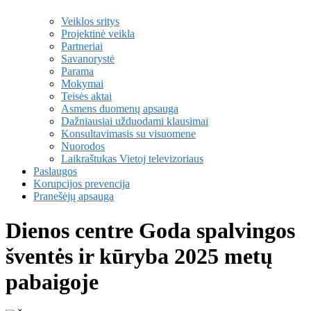
Veiklos sritys
Projektinė veikla
Partneriai
Savanorystė
Parama
Mokymai
Teisės aktai
Asmens duomenų apsauga
Dažniausiai užduodami klausimai
Konsultavimasis su visuomene
Nuorodos
Laikraštukas Vietoj televizoriaus
Paslaugos
Korupcijos prevencija
Pranešėjų apsauga
Dienos centre Goda spalvingos
šventės ir kūryba 2025 metų
pabaigoje