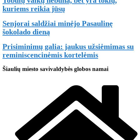
Tobulų vaikų nebūna, bet yra tokių,
kuriems reikia jūsų
Senjorai saldžiai minėjo Pasaulinę
šokolado dieną
Prisiminimų galia: jaukus užsiėmimas su
reminiscencinėmis kortelėmis
Šiaulių miesto savivaldybės globos namai