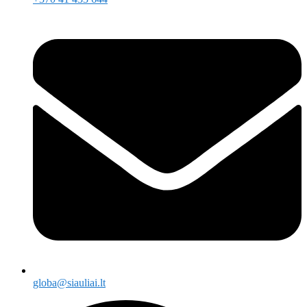
globa@siauliai.lt