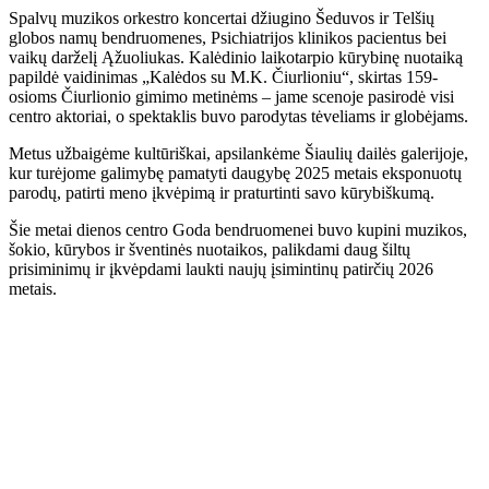
Spalvų muzikos orkestro koncertai džiugino Šeduvos ir Telšių
globos namų bendruomenes, Psichiatrijos klinikos pacientus bei
vaikų darželį Ąžuoliukas. Kalėdinio laikotarpio kūrybinę nuotaiką
papildė vaidinimas „Kalėdos su M.K. Čiurlioniu“, skirtas 159-
osioms Čiurlionio gimimo metinėms – jame scenoje pasirodė visi
centro aktoriai, o spektaklis buvo parodytas tėveliams ir globėjams.
Metus užbaigėme kultūriškai, apsilankėme Šiaulių dailės galerijoje,
kur turėjome galimybę pamatyti daugybę 2025 metais eksponuotų
parodų, patirti meno įkvėpimą ir praturtinti savo kūrybiškumą.
Šie metai dienos centro Goda bendruomenei buvo kupini muzikos,
šokio, kūrybos ir šventinės nuotaikos, palikdami daug šiltų
prisiminimų ir įkvėpdami laukti naujų įsimintinų patirčių 2026
metais.