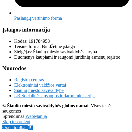
Paslaugų vertinimo forma
Įstaigos informacija
Kodas: 191784958
Teisinė forma: Biudžetinė įstaiga
Steigėjas: Šiaulių miesto savivaldybės taryba
Duomenys kaupiami ir saugomi juridinių asmenų registre
Nuorodos
Registrų centras
Elektroniniai valdžios vartai
Šiaulių miesto savivaldybė
LR Socialinės apsaugos ir darbo ministerija
©
Šiaulių miesto savivaldybės globos namai.
Visos teisės
saugomos
Sprendimas
WebManija
Skip to content
Open toolbar