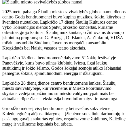
2025 metų pabaiga Šiaulių miesto savivaldybės globos namų dienos
centro Goda bendruomenei buvo kupina muzikos, šokio, kūrybos ir
šventinės nuotaikos. Lapkričio 17 dieną Šiaulių Kultūros centre
vyko Tolerancijos dienos Spalvų orkestro koncertas, kuriame
orkestras grojo kartu su Šiaulių muzikantais, o žiūrovams dovanojo
įsimintiną programą su G. Bruzga, D. Blanka, A. Zinkumi, VUŠA
mišriu ansambliu Studium, Juventos mergaičių ansambliu
Kregždutės bei Naisių vasaros teatro aktoriais.
Lapkričio 18 dieną bendruomenė dalyvavo 5J šokių festivalyje
Panevėžyje, kuris buvo pilnas klubinių šviesų, ilgai lauktų
susitikimų ir šokio šėlsmo. Godos šokėjai scenoje atliko labiausiai
pamėgtus šokius, spinduliuodami energija ir džiaugsmu.
Lapkričio 28 dieną dienos centro bendruomenė lankėsi Šiaulių
miesto savivaldybėje, kur vicemeras ir Miesto koordinavimo
skyriaus vedėja supažindino su miesto valdymo ypatumais bei
aktualiais rūpesčiais – ekskursija buvo informatyvi ir prasminga.
Gruodžio mėnesį visą bendruomenę bei svečius sukvietėme į
Kalėdų eglučių alėjos atidarymą – įžiebėme socialinių darbuotojų ir
paslaugų gavėjų sukurtas eglutes, organizavome žaidimus, Kalėdinę
mugę ir vaišinome kepiniais bei arbata.