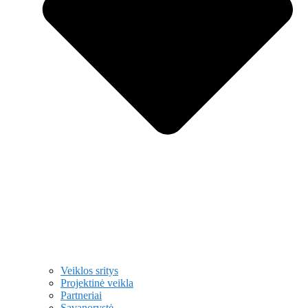
Veiklos sritys
Projektinė veikla
Partneriai
Savanorystė