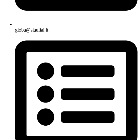
globa@siauliai.lt