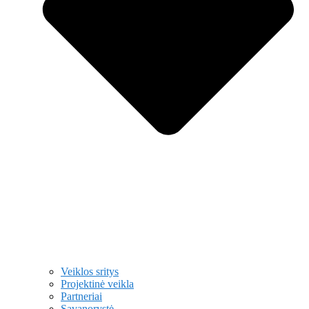
Veiklos sritys
Projektinė veikla
Partneriai
Savanorystė