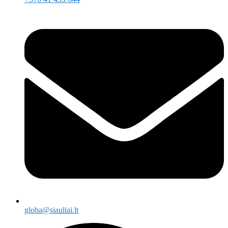
globa@siauliai.lt