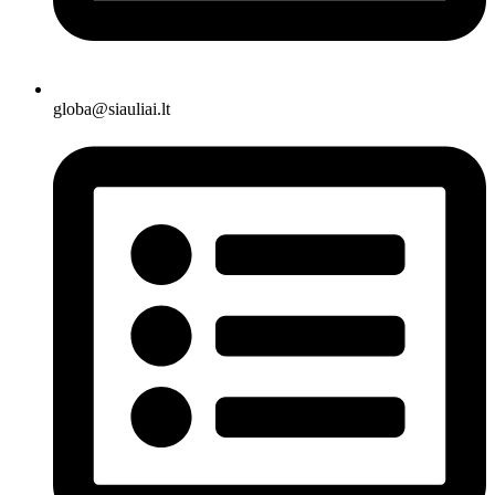
globa@siauliai.lt