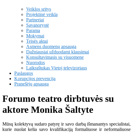
Veiklos sritys
Projektinė veikla
Partneriai
Savanorystė
Parama
Mokymai
Teisės aktai
Asmens duomenų apsauga
Dažniausiai užduodami klausimai
Konsultavimasis su visuomene
Nuorodos
Laikraštukas Vietoj televizoriaus
Paslaugos
Korupcijos prevencija
Pranešėjų apsauga
Forumo teatro dirbtuvės su
aktore Monika Šaltyte
Mūsų kolektyvą sudaro patyrę ir savo darbą išmanantys specialistai,
kurie nuolat kelia savo kvalifikaciją formaliuose ir neformaliuose