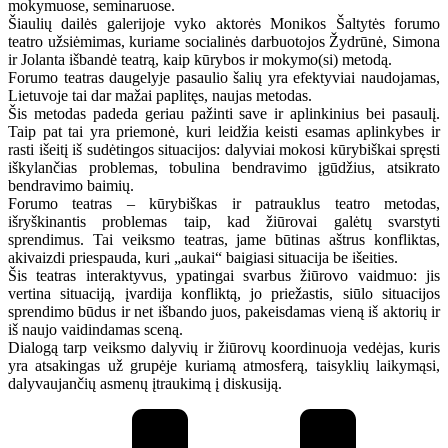
mokymuose, seminaruose.
Šiaulių dailės galerijoje vyko aktorės Monikos Šaltytės forumo
teatro užsiėmimas, kuriame socialinės darbuotojos Žydrūnė, Simona
ir Jolanta išbandė teatrą, kaip kūrybos ir mokymo(si) metodą.
Forumo teatras daugelyje pasaulio šalių yra efektyviai naudojamas,
Lietuvoje tai dar mažai paplitęs, naujas metodas.
Šis metodas padeda geriau pažinti save ir aplinkinius bei pasaulį.
Taip pat tai yra priemonė, kuri leidžia keisti esamas aplinkybes ir
rasti išeitį iš sudėtingos situacijos: dalyviai mokosi kūrybiškai spręsti
iškylančias problemas, tobulina bendravimo įgūdžius, atsikrato
bendravimo baimių.
Forumo teatras – kūrybiškas ir patrauklus teatro metodas,
išryškinantis problemas taip, kad žiūrovai galėtų svarstyti
sprendimus. Tai veiksmo teatras, jame būtinas aštrus konfliktas,
akivaizdi priespauda, kuri „aukai“ baigiasi situacija be išeities.
Šis teatras interaktyvus, ypatingai svarbus žiūrovo vaidmuo: jis
vertina situaciją, įvardija konfliktą, jo priežastis, siūlo situacijos
sprendimo būdus ir net išbando juos, pakeisdamas vieną iš aktorių ir
iš naujo vaidindamas sceną.
Dialogą tarp veiksmo dalyvių ir žiūrovų koordinuoja vedėjas, kuris
yra atsakingas už grupėje kuriamą atmosferą, taisyklių laikymąsi,
dalyvaujančių asmenų įtraukimą į diskusiją.