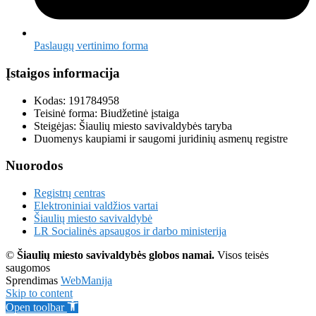
Paslaugų vertinimo forma
Įstaigos informacija
Kodas: 191784958
Teisinė forma: Biudžetinė įstaiga
Steigėjas: Šiaulių miesto savivaldybės taryba
Duomenys kaupiami ir saugomi juridinių asmenų registre
Nuorodos
Registrų centras
Elektroniniai valdžios vartai
Šiaulių miesto savivaldybė
LR Socialinės apsaugos ir darbo ministerija
©
Šiaulių miesto savivaldybės globos namai.
Visos teisės
saugomos
Sprendimas
WebManija
Skip to content
Open toolbar