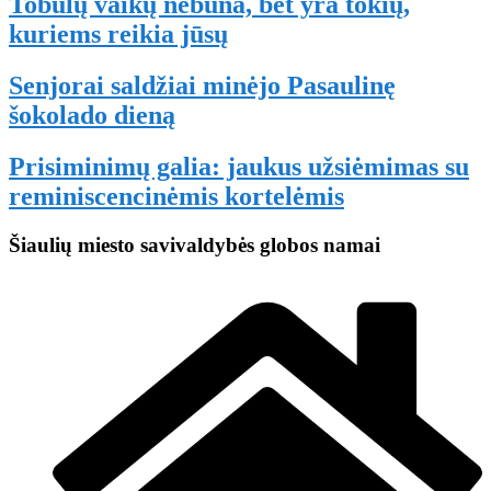
Tobulų vaikų nebūna, bet yra tokių,
kuriems reikia jūsų
Senjorai saldžiai minėjo Pasaulinę
šokolado dieną
Prisiminimų galia: jaukus užsiėmimas su
reminiscencinėmis kortelėmis
Šiaulių miesto savivaldybės globos namai