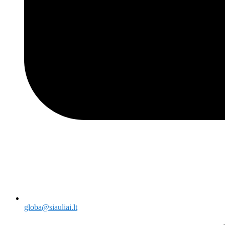
globa@siauliai.lt