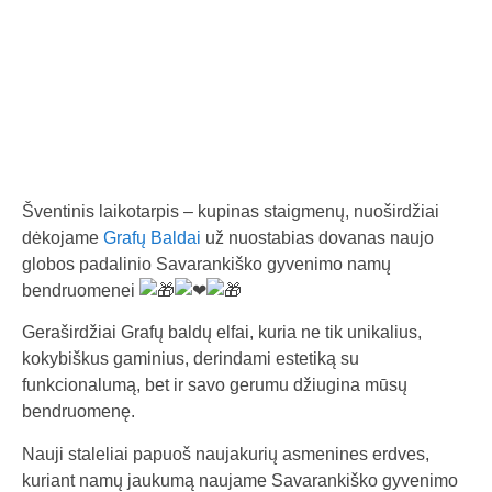
a
l
b
a
Šventinis laikotarpis – kupinas staigmenų, nuoširdžiai
dėkojame
Grafų Baldai
už nuostabias dovanas naujo
globos padalinio Savarankiško gyvenimo namų
bendruomenei
Geraširdžiai Grafų baldų elfai, kuria ne tik unikalius,
kokybiškus gaminius, derindami estetiką su
funkcionalumą, bet ir savo gerumu džiugina mūsų
bendruomenę.
Nauji staleliai papuoš naujakurių asmenines erdves,
kuriant namų jaukumą naujame Savarankiško gyvenimo