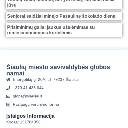
jūsų
Senjorai saldžiai minėjo Pasaulinę šokolado dieną
Prisiminimų galia: jaukus užsiėmimas su
reminiscencinėmis kortelėmis
Šiaulių miesto savivaldybės globos
namai
Energetikų g. 20A, LT-79237 Šiauliai
+370 41 433 644
globa@siauliai.lt
Paslaugų vertinimo forma
Įstaigos Informacija
Kodas: 191784958