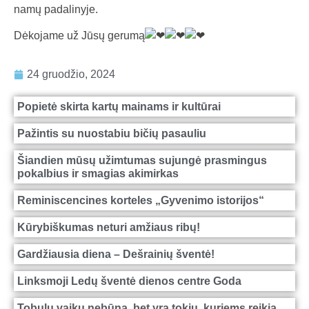
namų padalinyje.
Dėkojame už Jūsų gerumą
24 gruodžio, 2024
Popietė skirta kartų mainams ir kultūrai
Pažintis su nuostabiu bičių pasauliu
Šiandien mūsų užimtumas sujungė prasmingus
pokalbius ir smagias akimirkas
Reminiscencines korteles „Gyvenimo istorijos“
Kūrybiškumas neturi amžiaus ribų!
Gardžiausia diena – Dešrainių šventė!
Linksmoji Ledų šventė dienos centre Goda
Tobulų vaikų nebūna, bet yra tokių, kuriems reikia