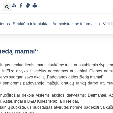
S
F
G
L
i
a
e
e
t
c
s
n
ienos
Struktūra ir kontaktai
Administracinė informacija
Veikl
e
e
t
g
m
b
u
v
a
o
k
a
p
o
a
i
žiedą mamai“
k
l
s
b
u
a
p
ingas penktadienis, mat sulaukėme trijų, nuostabiomis šypsen
r
a ir Elzė atvyko į svečius norėdamos nustebinti Globos nam
a
terys suorganizavo akciją „Padovanok gėlės žiedą mamai“.
n
 senjorėms padovanojo mažųjų draugų rankų darbo atvirrute
t
a
oširdžiai dėkoja visiems akcijos dalyviams: Deimantei, Ag
m
, Astai, Ingai ir D&D Kineziterapija ir Neldai.
a
dainių puokštę, už nuostabias atvirutes norime padėkoti vaiku
k