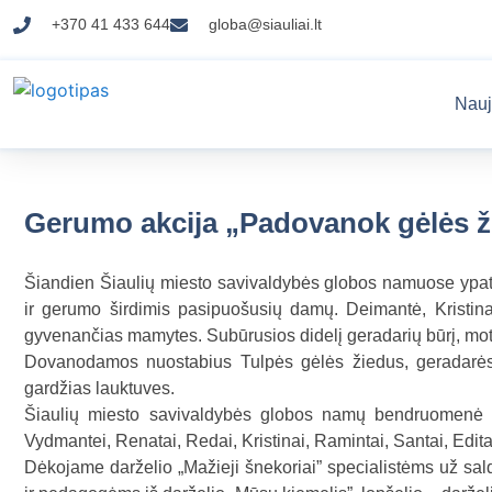
+370 41 433 644
globa@siauliai.lt
Nauj
Gerumo akcija „Padovanok gėlės 
Šiandien Šiaulių miesto savivaldybės globos namuose ypat
ir gerumo širdimis pasipuošusių damų. Deimantė, Kristin
gyvenančias mamytes. Subūrusios didelį geradarių būrį, mo
Dovanodamos nuostabius Tulpės gėlės žiedus, geradarės
gardžias lauktuves.
Šiaulių miesto savivaldybės globos namų bendruomenė nu
Vydmantei, Renatai, Redai, Kristinai, Ramintai, Santai, Editai
Dėkojame darželio „Mažieji šnekoriai” specialistėms už sal