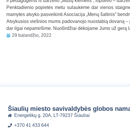
ir pedagogėms iš darželio „Mūsų kiemelis”, lopšelio – darželio
Penktadienio popietės metu sulaukėme dar vienos staigm
mamytes atvyko pasveikinti Asociacija „Menų šaltinis” ben
Atvykusios viešnios mums padovanojo nuostabią dovaną – pop
dar ilgai nepamiršime. Nuoširdžiai dėkojame Jums už gerą l
29 balandžio, 2022
Šiaulių miesto savivaldybės globos nam
Energetikų g. 20A, LT-79237 Šiauliai
+370 41 433 644