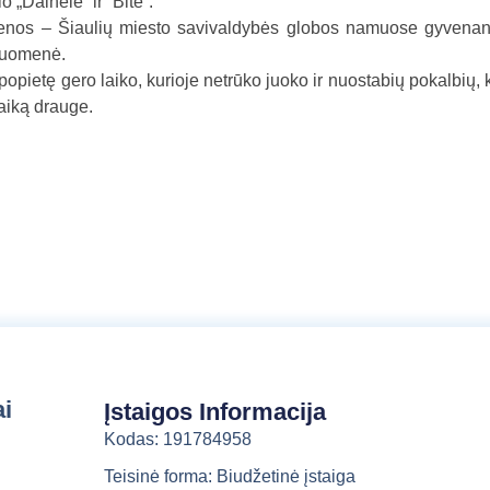
 „Dainelė” ir “Bitė”.
a
enos – Šiaulių miesto savivaldybės globos namuose gyvenan
l
druomenė.
b
ietę gero laiko, kurioje netrūko juoko ir nuostabių pokalbių, 
a
aiką drauge.
ai
Įstaigos Informacija
Kodas: 191784958
Teisinė forma: Biudžetinė įstaiga