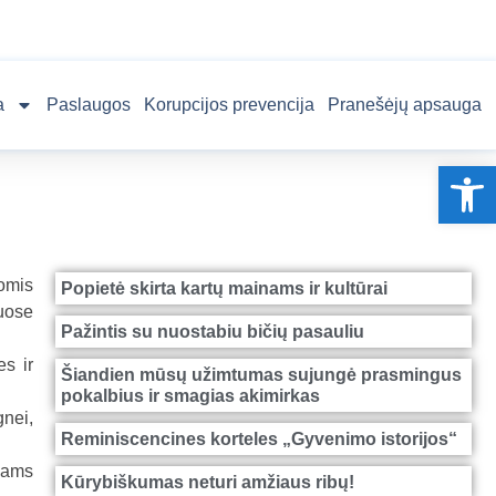
a
Paslaugos
Korupcijos prevencija
Pranešėjų apsauga
Op
omis
Popietė skirta kartų mainams ir kultūrai
uose
Pažintis su nuostabiu bičių pasauliu
s ir
Šiandien mūsų užimtumas sujungė prasmingus
pokalbius ir smagias akimirkas
nei,
Reminiscencines korteles „Gyvenimo istorijos“
čiams
Kūrybiškumas neturi amžiaus ribų!