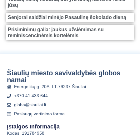
jūsų
Senjorai saldžiai minėjo Pasaulinę šokolado dieną
Prisiminimų galia: jaukus užsiėmimas su
reminiscencinėmis kortelėmis
Šiaulių miesto savivaldybės globos
namai
Energetikų g. 20A, LT-79237 Šiauliai
+370 41 433 644
globa@siauliai.lt
Paslaugų vertinimo forma
Įstaigos Informacija
Kodas: 191784958