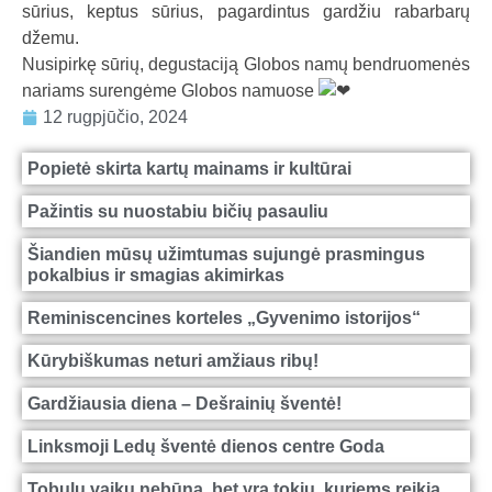
sūrius, keptus sūrius, pagardintus gardžiu rabarbarų
a
džemu.
l
Nusipirkę sūrių, degustaciją Globos namų bendruomenės
b
nariams surengėme Globos namuose
a
12 rugpjūčio, 2024
Popietė skirta kartų mainams ir kultūrai
Pažintis su nuostabiu bičių pasauliu
Šiandien mūsų užimtumas sujungė prasmingus
pokalbius ir smagias akimirkas
Reminiscencines korteles „Gyvenimo istorijos“
Kūrybiškumas neturi amžiaus ribų!
Gardžiausia diena – Dešrainių šventė!
Linksmoji Ledų šventė dienos centre Goda
Tobulų vaikų nebūna, bet yra tokių, kuriems reikia