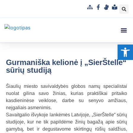
S
F
G
L
i
a
e
e
t
c
s
n
e
e
t
g
m
b
u
v
Struktūra
Administr
Korupci
Pranešė
Op
a
o
k
a
p
o
a
i
k
l
s
Gurmaniška kelionė į „SierŠtelle“
b
u
sūrių studiją
a
p
r
Šiaulių miesto savivaldybės globos namų specialistai
a
nuolat gilina savo žinias, kurias praktiškai pritaiko
n
kasdieninėse veiklose, darbe su senyvo amžiaus,
t
neįgaliais asmenimis.
a
Savaitgalio išvykoje lankėmės Latvijoje, „SierŠtelle“ sūrių
m
studijoje, kur ne tik papildėme žinių bagažą apie sūrių
a
gamybą, bet ir degustavome skirtingų rūšių saldžius,
k