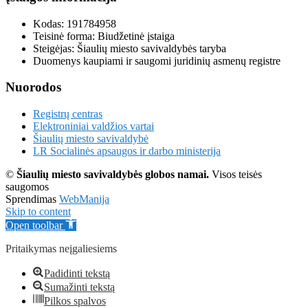
Kodas: 191784958
Teisinė forma: Biudžetinė įstaiga
Steigėjas: Šiaulių miesto savivaldybės taryba
Duomenys kaupiami ir saugomi juridinių asmenų registre
Nuorodos
Registrų centras
Elektroniniai valdžios vartai
Šiaulių miesto savivaldybė
LR Socialinės apsaugos ir darbo ministerija
©
Šiaulių miesto savivaldybės globos namai.
Visos teisės
saugomos
Sprendimas
WebManija
Skip to content
Open toolbar
Pritaikymas neįgaliesiems
Padidinti tekstą
Sumažinti tekstą
Pilkos spalvos