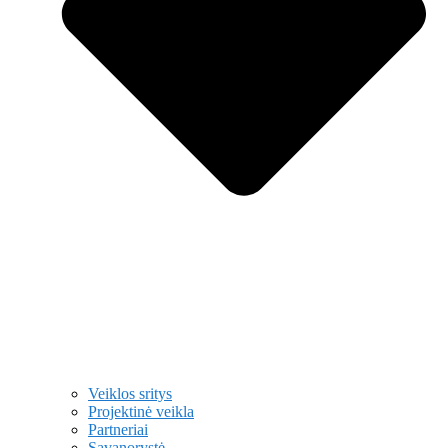
Veiklos sritys
Projektinė veikla
Partneriai
Savanorystė