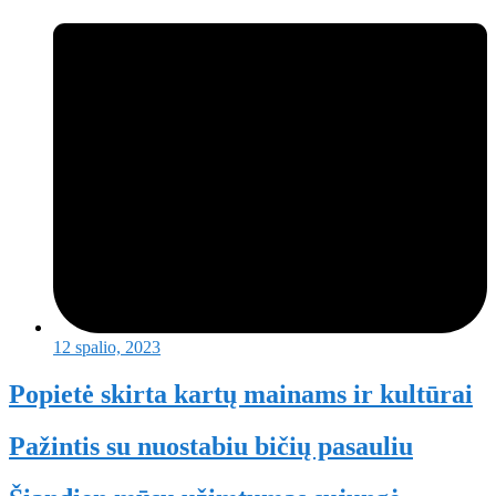
12 spalio, 2023
Popietė skirta kartų mainams ir kultūrai
Pažintis su nuostabiu bičių pasauliu