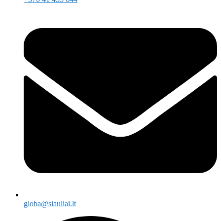
globa@siauliai.lt