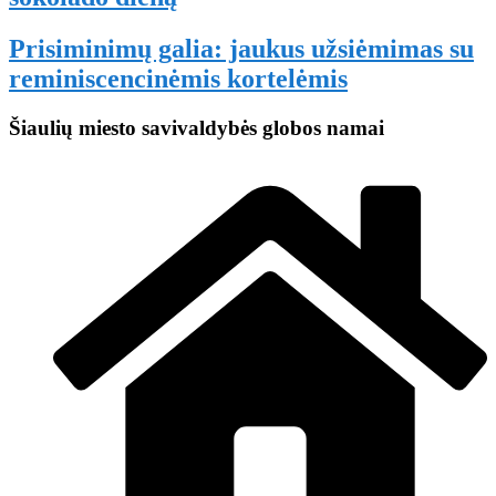
Prisiminimų galia: jaukus užsiėmimas su
reminiscencinėmis kortelėmis
Šiaulių miesto savivaldybės globos namai