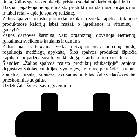
tinka, žalios spalvos edukaciją pristato socialinė darbuotoja Ligita.
Dažnai pagalvojame apie maisto produktų naudą mūsų organizmui
ir labai retai – apie jų spalvų reikšmę.
Žalios spalvos maisto produktai užtikrina sveiką apetitą, tokiuose
produktuose kalorijų labai mažai, o ląstelienos ir vitaminų –
gausybė.
Žalios daržovės šarmina, valo organizmą, dovanoja elementų,
reikalingų sveikiems kaulams ir dantims.
Žalias maistas teigiamai veikia nervų sistemą, raumenų būklę,
reguliuoja medžiagų apykaitą. Šios spalvos produktai išplečia
kapiliarus ir padeda sušilti, įveikti slogą, skaido kraujo krešulius.
Šiandien „Žalios spalvos maisto produktų edukacijoje” senjorai
degustavo salotas, cukinijas, vynuoges, agurkus, petražoles, krapus,
špinatus, rūkalą, kriaušes, avokadus ir kitas žalias daržoves bei
prieskoninius augalus.
Uždek žalią šviesą savo gyvenimui!