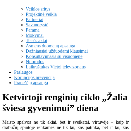
Veiklos sritys
Projektinė veikla
Partneriai
Savanorystė
Parama
Mokymai
Teisės aktai
Asmens duomenų apsauga
Dažniausiai užduodami klausimai
Konsultavimasis su visuomene
Nuorodos
Laikraštukas Vietoj televizoriaus
Paslaugos
Korupcijos prevencija
Pranešėjų apsauga
Ketvirtoji renginių ciklo „Žalia
šviesa gyvenimui” diena
Maisto spalvos ne tik akiai, bet ir sveikatai, virtuvėje – kaip ir
drabužių spintoje renkamės ne tik tai, kas patinka, bet ir tai, kas