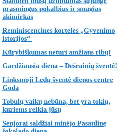
Šiandien mūsų užimtumas sujungė
prasmingus pokalbius ir smagias
akimirkas
Reminiscencines korteles „Gyvenimo
istorijos“
Kūrybiškumas neturi amžiaus ribų!
Gardžiausia diena – Dešrainių šventė!
Linksmoji Ledų šventė dienos centre
Goda
Tobulų vaikų nebūna, bet yra tokių,
kuriems reikia jūsų
Senjorai saldžiai minėjo Pasaulinę
šokolado dieną