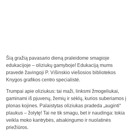
a
l
b
a
Šią gražią pavasario dieną praleidome smagioje
edukacijoje – oliziukų gamyboje! Edukaciją mums
pravedė žavingoji P. Višinskio viešosios bibliotekos
Knygos grafikos centro specialistė.
Trumpai apie oliziukus: tai maži, linksmi žmogeliukai,
gaminami iš pjuvenų, žemių ir sėklų, kurios suberiamos į
plonas kojines. Palaistytas oliziukas pradeda „auginti“
plaukus – žolytę! Tai ne tik smagu, bet ir naudinga: tokia
veikla moko kantrybės, atsakingumo ir nuolatinės
priežiūros.