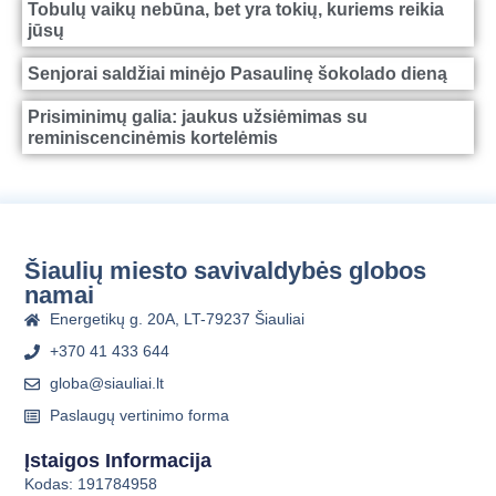
Tobulų vaikų nebūna, bet yra tokių, kuriems reikia
jūsų
Senjorai saldžiai minėjo Pasaulinę šokolado dieną
Prisiminimų galia: jaukus užsiėmimas su
reminiscencinėmis kortelėmis
Šiaulių miesto savivaldybės globos
namai
Energetikų g. 20A, LT-79237 Šiauliai
+370 41 433 644
globa@siauliai.lt
Paslaugų vertinimo forma
Įstaigos Informacija
Kodas: 191784958