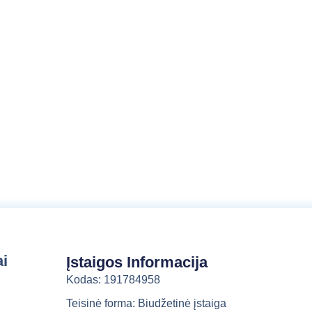
a
l
b
a
ai
Įstaigos Informacija
Kodas: 191784958
Teisinė forma: Biudžetinė įstaiga