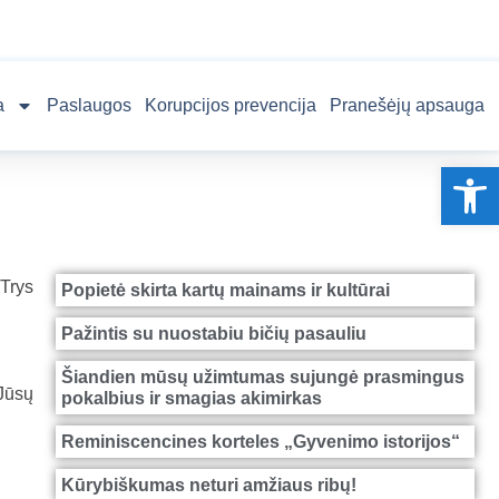
a
Paslaugos
Korupcijos prevencija
Pranešėjų apsauga
Op
„Trys
Popietė skirta kartų mainams ir kultūrai
Pažintis su nuostabiu bičių pasauliu
Šiandien mūsų užimtumas sujungė prasmingus
Jūsų
pokalbius ir smagias akimirkas
Reminiscencines korteles „Gyvenimo istorijos“
Kūrybiškumas neturi amžiaus ribų!