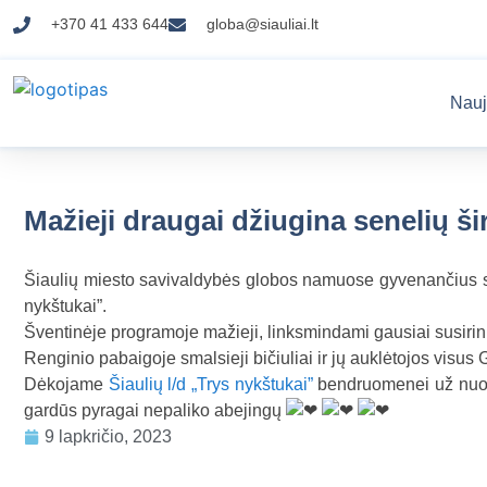
+370 41 433 644
globa@siauliai.lt
Nauj
Mažieji draugai džiugina senelių ši
Šiaulių miesto savivaldybės globos namuose gyvenančius sen
nykštukai”.
Šventinėje programoje mažieji, linksmindami gausiai susirin
Renginio pabaigoje smalsieji bičiuliai ir jų auklėtojos vis
Dėkojame
Šiaulių l/d „Trys nykštukai”
bendruomenei už nuola
gardūs pyragai nepaliko abejingų
9 lapkričio, 2023