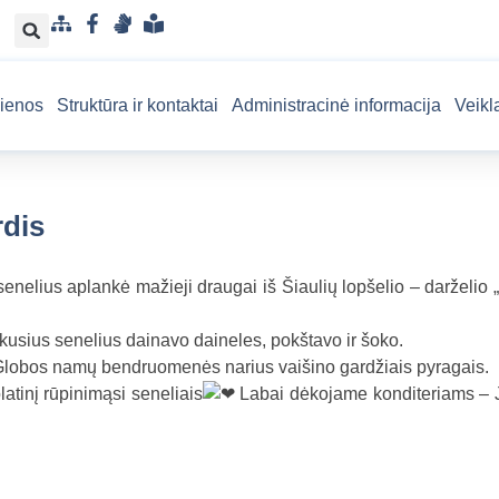
S
F
G
L
i
a
e
e
t
c
s
n
ienos
Struktūra ir kontaktai
Administracinė informacija
Veikl
e
e
t
g
m
b
u
v
a
o
k
a
p
o
a
i
rdis
k
l
s
b
u
a
p
elius aplankė mažieji draugai iš Šiaulių lopšelio – darželio 
r
a
kusius senelius dainavo daineles, pokštavo ir šoko.
n
us Globos namų bendruomenės narius vaišino gardžiais pyragais.
t
tinį rūpinimąsi seneliais
Labai dėkojame konditeriams – 
a
m
a
k