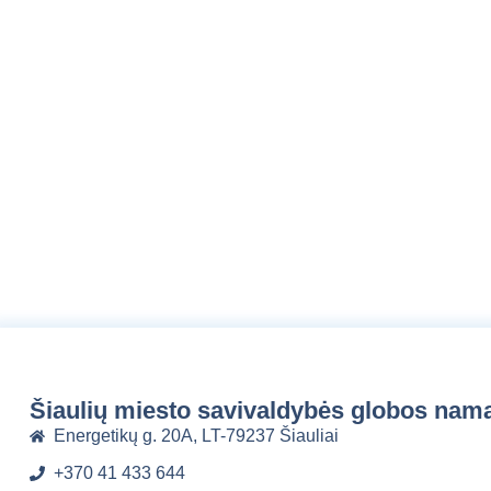
Šiaulių miesto savivaldybės globos nam
Energetikų g. 20A, LT-79237 Šiauliai
+370 41 433 644