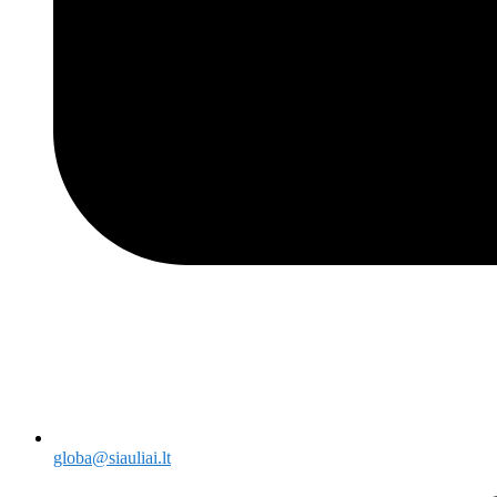
globa@siauliai.lt