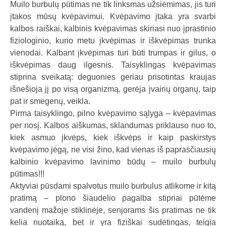
Muilo burbulų pūtimas ne tik linksmas užsiėmimas, jis turi
a
įtakos mūsų kvėpavimui. Kvėpavimo įtaka yra svarbi
l
kalbos raiškai, kalbinis kvėpavimas skiriasi nuo įprastinio
b
fiziologinio, kurio metu įkvėpimas ir iškvėpimas trunka
a
vienodai. Kalbant įkvėpimas turi būti trumpas ir gilus, o
iškvėpimas daug ilgesnis. Taisyklingas kvėpavimas
stiprina sveikatą: deguonies geriau prisotintas kraujas
išnešioja jį po visą organizmą, gerėja įvairių organų, taip
pat ir smegenų, veikla.
Pirma taisyklingo, pilno kvėpavimo sąlyga – kvėpavimas
per nosį. Kalbos aiškumas, sklandumas priklauso nuo to,
kiek asmuo įkvėps, kiek iškvėps ir kaip paskirstys
kvėpavimo jėgą, ne visi žino, kad vienas iš paprasčiausių
kalbinio kvėpavimo lavinimo būdų – muilo burbulų
pūtimas!!!
Aktyviai pūsdami spalvotus muilo burbulus atlikome ir kitą
pratimą – plono šiaudelio pagalba stipriai pūtėme
vandenį mažoje stiklinėje, senjorams šis pratimas ne tik
kelia nuotaiką, bet ir yra fiziškai sudėtingas, teigia