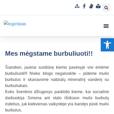
S
F
G
L
i
a
e
e
t
c
s
n
e
e
t
g
m
b
u
v
Struktūra
Administr
Korupci
Pranešė
Op
a
o
k
a
p
o
a
i
k
l
s
Mes mėgstame burbuliuoti!!
b
u
a
p
Šiandien, jaukiai susibūrę kiemo pavėsyje visi ėmėme
r
burbuliuoti!!! Nieko blogo negalvokite – pūtėme muilo
a
burbulus ir skanavome natūralų mineralinį vandenį su
n
burbuliukais.
t
Koks šventinis džiugesys pasklido kieme, kai socialinė
a
darbuotoja Simona ant stalo išrikiavo muilo burbulų
m
indelius, juk kiekvienas vaikystėje yra bandęs pūsti muilo
a
burbulus.
k