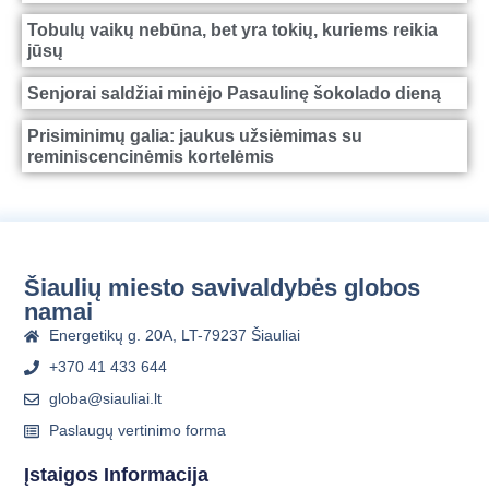
Tobulų vaikų nebūna, bet yra tokių, kuriems reikia
jūsų
Senjorai saldžiai minėjo Pasaulinę šokolado dieną
Prisiminimų galia: jaukus užsiėmimas su
reminiscencinėmis kortelėmis
Šiaulių miesto savivaldybės globos
namai
Energetikų g. 20A, LT-79237 Šiauliai
+370 41 433 644
globa@siauliai.lt
Paslaugų vertinimo forma
Įstaigos Informacija