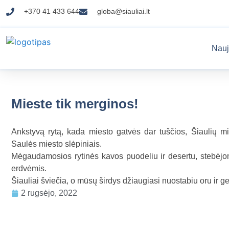
+370 41 433 644
globa@siauliai.lt
Nauj
Mieste tik merginos!
Ankstyvą rytą, kada miesto gatvės dar tuščios, Šiaulių
Saulės miesto slėpiniais.
Mėgaudamosios rytinės kavos puodeliu ir desertu, stebėjom
erdvėmis.
Šiauliai šviečia, o mūsų širdys džiaugiasi nuostabiu oru ir 
2 rugsėjo, 2022