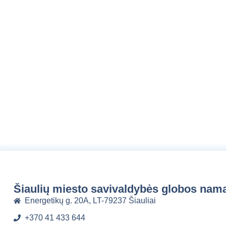
Šiaulių miesto savivaldybės globos nam
Energetikų g. 20A, LT-79237 Šiauliai
+370 41 433 644