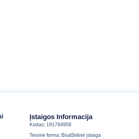
a
l
b
a
ai
Įstaigos Informacija
Kodas: 191784958
Teisinė forma: Biudžetinė įstaiga