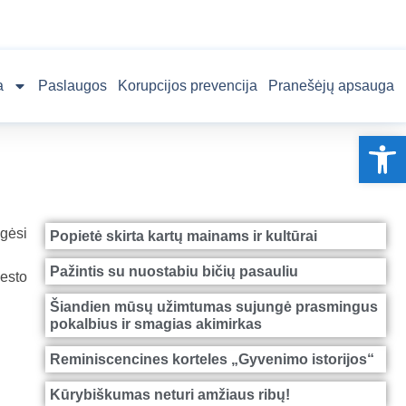
a
Paslaugos
Korupcijos prevencija
Pranešėjų apsauga
Op
gėsi
Popietė skirta kartų mainams ir kultūrai
Pažintis su nuostabiu bičių pasauliu
iesto
Šiandien mūsų užimtumas sujungė prasmingus
pokalbius ir smagias akimirkas
Reminiscencines korteles „Gyvenimo istorijos“
Kūrybiškumas neturi amžiaus ribų!