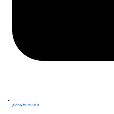
globa@siauliai.lt