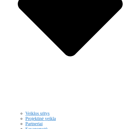
Veiklos sritys
Projektinė veikla
Partneriai
Savanorystė