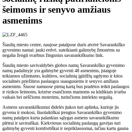
šeimoms ir senyvo amžiaus
asmenims
Šiaulių miesto centre, naujose patalpose duris atvėrė Savarankiško
gyvenimo namai: jauki erdvė, suteikianti galimybę žmonėms su
negalia žengti svarbius žingsnius savarankiškumo link.
Šiaulių miesto savivaldybės globos namų Savarankiško gyvenimo
namų padalinyje yra galimybė gyventi 48 asmenims, įstaigoje
teikiamos užimtumo,
kultūros, socialinių įgūdžių ugdymo ir kitos
socialinės priežiūros paslaugos suaugusiems ir senyvo amžiaus
asmenims. Šiuose namuose pirmą kartą bus pradėtos teikti paslaugos
ir rizikos šeimoms, krizėse esančioms mamoms su kūdikiais ir/arba
vaikais bei nėščioms moterims, turinčioms intelekto negalią.
Asmens savarankiškumui didelės įtakos turi aplinka, kurioje jis
gyvena ir mokosi, šiuolaikiškai įrengtos Savarankiško gyvenimo
namų patalpos kuria palankias sąlygas asmens savarankiškumo
plėtrai ir saviraiškai. Kiekvienas socialinių paslaugų gavėjas turi
galimybę gyventi komfortiškai ir nepriklausomai, tačiau kartu gauna