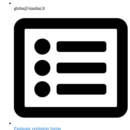
globa@siauliai.lt
Paslaugų vertinimo forma