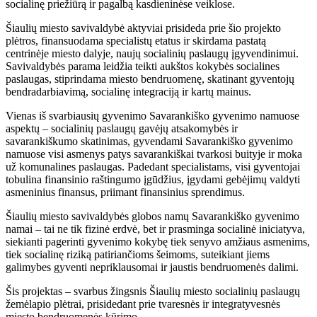
socialinę priežiūrą ir pagalbą kasdieninėse veiklose.
Šiaulių miesto savivaldybė aktyviai prisideda prie šio projekto
plėtros, finansuodama specialistų etatus ir skirdama pastatą
centrinėje miesto dalyje, naujų socialinių paslaugų įgyvendinimui.
Savivaldybės parama leidžia teikti aukštos kokybės socialines
paslaugas, stiprindama miesto bendruomenę, skatinant gyventojų
bendradarbiavimą, socialinę integraciją ir kartų mainus.
Vienas iš svarbiausių gyvenimo Savarankiško gyvenimo namuose
aspektų – socialinių paslaugų gavėjų atsakomybės ir
savarankiškumo skatinimas, gyvendami Savarankiško gyvenimo
namuose visi asmenys patys savarankiškai tvarkosi buityje ir moka
už komunalines paslaugas. Padedant specialistams, visi gyventojai
tobulina finansinio raštingumo įgūdžius, įgydami gebėjimų valdyti
asmeninius finansus, priimant finansinius sprendimus.
Šiaulių miesto savivaldybės globos namų Savarankiško gyvenimo
namai – tai ne tik fizinė erdvė, bet ir prasminga socialinė iniciatyva,
siekianti pagerinti gyvenimo kokybę tiek senyvo amžiaus asmenims,
tiek socialinę riziką patiriančioms šeimoms, suteikiant jiems
galimybes gyventi nepriklausomai ir jaustis bendruomenės dalimi.
Šis projektas – svarbus žingsnis Šiaulių miesto socialinių paslaugų
žemėlapio plėtrai, prisidedant prie tvaresnės ir integratyvesnės
miesto bendruomenės kūrimo.