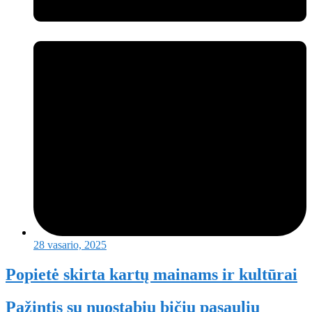
28 vasario, 2025
Popietė skirta kartų mainams ir kultūrai
Pažintis su nuostabiu bičių pasauliu