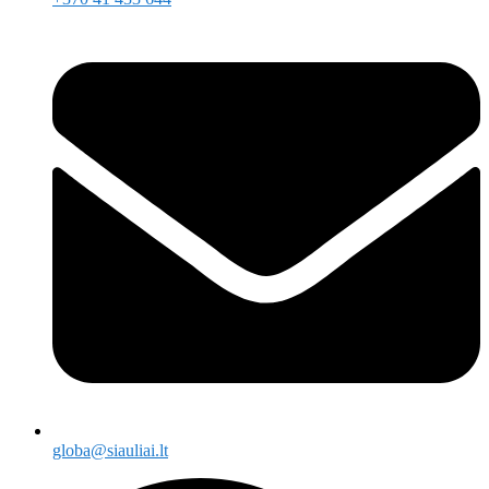
globa@siauliai.lt