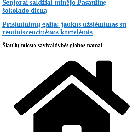
Senjorai saldžiai minėjo Pasaulinę
šokolado dieną
Prisiminimų galia: jaukus užsiėmimas su
reminiscencinėmis kortelėmis
Šiaulių miesto savivaldybės globos namai