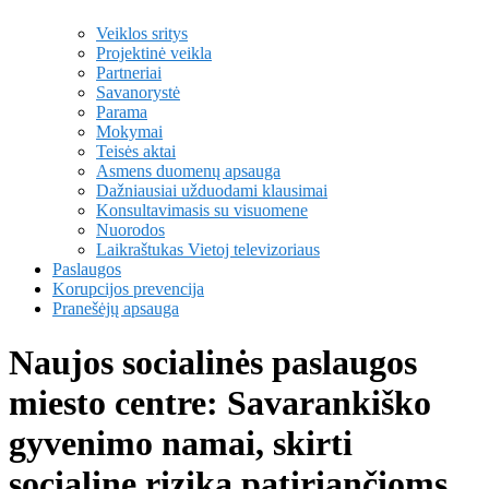
Veiklos sritys
Projektinė veikla
Partneriai
Savanorystė
Parama
Mokymai
Teisės aktai
Asmens duomenų apsauga
Dažniausiai užduodami klausimai
Konsultavimasis su visuomene
Nuorodos
Laikraštukas Vietoj televizoriaus
Paslaugos
Korupcijos prevencija
Pranešėjų apsauga
Naujos socialinės paslaugos
miesto centre: Savarankiško
gyvenimo namai, skirti
socialinę riziką patiriančioms