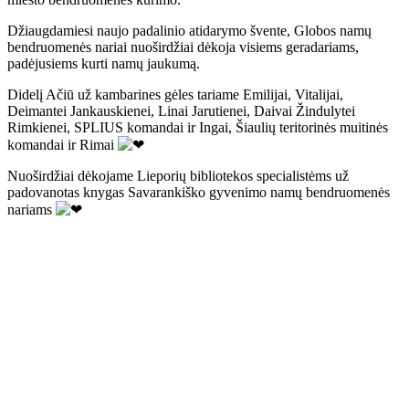
Džiaugdamiesi naujo padalinio atidarymo švente, Globos namų
bendruomenės nariai nuoširdžiai dėkoja visiems geradariams,
padėjusiems kurti namų jaukumą.
Didelį Ačiū už kambarines gėles tariame Emilijai, Vitalijai,
Deimantei Jankauskienei, Linai Jarutienei, Daivai Žindulytei
Rimkienei, SPLIUS komandai ir Ingai, Šiaulių teritorinės muitinės
komandai ir Rimai
Nuoširdžiai dėkojame Lieporių bibliotekos specialistėms už
padovanotas knygas Savarankiško gyvenimo namų bendruomenės
nariams