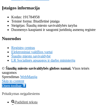
Įstaigos informacija
Kodas: 191784958
Teisinė forma: Biudžetinė įstaiga
Steigėjas: Šiaulių miesto savivaldybės taryba
Duomenys kaupiami ir saugomi juridinių asmenų registre
Nuorodos
Registrų centras
Elektroniniai valdžios vartai
Šiaulių miesto savivaldybė
LR Socialinės apsaugos ir darbo ministerija
©
Šiaulių miesto savivaldybės globos namai.
Visos teisės
saugomos
Sprendimas
WebManija
Skip to content
Open toolbar
Pritaikymas neįgaliesiems
Padidinti tekstą