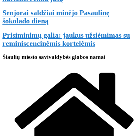
Senjorai saldžiai minėjo Pasaulinę
šokolado dieną
Prisiminimų galia: jaukus užsiėmimas su
reminiscencinėmis kortelėmis
Šiaulių miesto savivaldybės globos namai