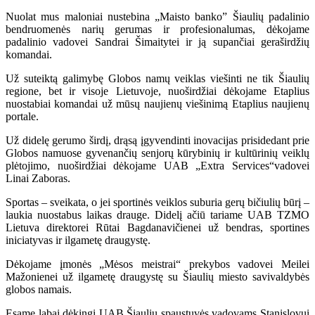
Nuolat mus maloniai nustebina „
Maisto banko”
Šiaulių padalinio
bendruomenės narių gerumas ir profesionalumas, dėkojame
padalinio vadovei Sandrai Šimaitytei ir ją supančiai geraširdžių
komandai.
Už suteiktą galimybę Globos namų veiklas viešinti ne tik Šiaulių
regione, bet ir visoje Lietuvoje, nuoširdžiai dėkojame Etaplius
nuostabiai komandai už mūsų naujienų viešinimą Etaplius naujienų
portale.
Už didelę gerumo širdį, drąsą įgyvendinti inovacijas prisidedant prie
Globos namuose gyvenančių senjorų kūrybinių ir kultūrinių veiklų
plėtojimo, nuoširdžiai dėkojame UAB „Extra Services“vadovei
Linai Zaboras.
Sportas – sveikata, o jei sportinės veiklos suburia gerų bičiulių būrį –
laukia nuostabus laikas drauge. Didelį ačiū tariame UAB TZMO
Lietuva direktorei Rūtai Bagdanavičienei už bendras, sportines
iniciatyvas ir ilgametę draugystę.
Dėkojame įmonės „Mėsos meistrai“ prekybos vadovei Meilei
Mažonienei už ilgametę draugystę su Šiaulių miesto savivaldybės
globos namais.
Esame labai dėkingi UAB Šiaulių spaustuvės vadovams Stanislovui