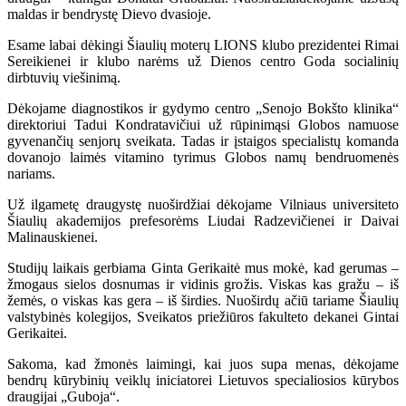
maldas ir bendrystę Dievo dvasioje.
Esame labai dėkingi Šiaulių moterų LIONS klubo prezidentei Rimai
Sereikienei ir klubo narėms už Dienos centro Goda socialinių
dirbtuvių viešinimą.
Dėkojame diagnostikos ir gydymo centro „Senojo Bokšto klinika“
direktoriui Tadui Kondratavičiui už rūpinimąsi Globos namuose
gyvenančių senjorų sveikata. Tadas ir įstaigos specialistų komanda
dovanojo laimės vitamino tyrimus Globos namų bendruomenės
nariams.
Už ilgametę draugystę nuoširdžiai dėkojame Vilniaus universiteto
Šiaulių akademijos prefesorėms Liudai Radzevičienei ir Daivai
Malinauskienei.
Studijų laikais gerbiama Ginta Gerikaitė mus mokė, kad gerumas –
žmogaus sielos dosnumas ir vidinis grožis. Viskas kas gražu – iš
žemės, o viskas kas gera – iš širdies. Nuoširdų ačiū tariame Šiaulių
valstybinės kolegijos, Sveikatos priežiūros fakulteto dekanei Gintai
Gerikaitei.
Sakoma, kad žmonės laimingi, kai juos supa menas, dėkojame
bendrų kūrybinių veiklų iniciatorei Lietuvos specialiosios kūrybos
draugijai „Guboja“.