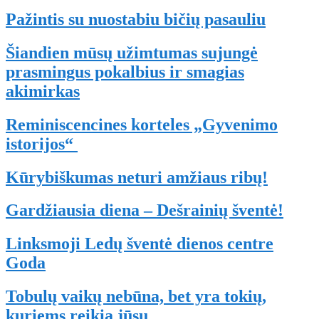
Pažintis su nuostabiu bičių pasauliu
Šiandien mūsų užimtumas sujungė
prasmingus pokalbius ir smagias
akimirkas
Reminiscencines korteles „Gyvenimo
istorijos“
Kūrybiškumas neturi amžiaus ribų!
Gardžiausia diena – Dešrainių šventė!
Linksmoji Ledų šventė dienos centre
Goda
Tobulų vaikų nebūna, bet yra tokių,
kuriems reikia jūsų