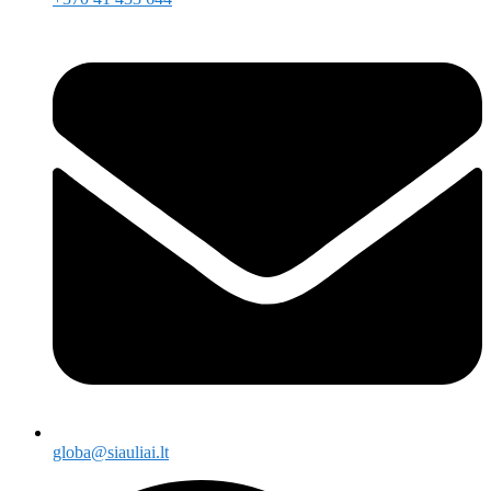
globa@siauliai.lt