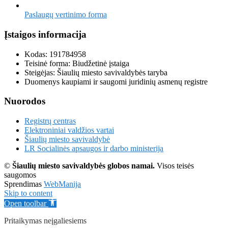
Paslaugų vertinimo forma
Įstaigos informacija
Kodas: 191784958
Teisinė forma: Biudžetinė įstaiga
Steigėjas: Šiaulių miesto savivaldybės taryba
Duomenys kaupiami ir saugomi juridinių asmenų registre
Nuorodos
Registrų centras
Elektroniniai valdžios vartai
Šiaulių miesto savivaldybė
LR Socialinės apsaugos ir darbo ministerija
©
Šiaulių miesto savivaldybės globos namai.
Visos teisės
saugomos
Sprendimas
WebManija
Skip to content
Open toolbar
Pritaikymas neįgaliesiems