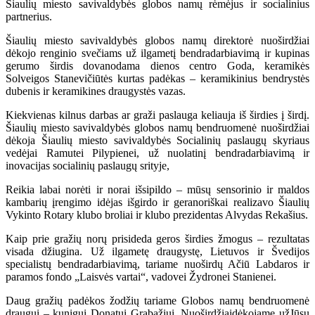
Šiaulių miesto savivaldybės globos namų rėmėjus ir socialinius
partnerius.
Šiaulių miesto savivaldybės globos namų direktorė nuoširdžiai
dėkojo renginio svečiams už ilgametį bendradarbiavimą ir kupinas
gerumo širdis dovanodama dienos centro Goda, keramikės
Solveigos Stanevičiūtės kurtas padėkas – keramikinius bendrystės
dubenis ir keramikines draugystės vazas.
Kiekvienas kilnus darbas ar graži paslauga keliauja iš širdies į širdį.
Šiaulių miesto savivaldybės globos namų bendruomenė nuoširdžiai
dėkoja Šiaulių miesto savivaldybės Socialinių paslaugų skyriaus
vedėjai Ramutei Pilypienei
, už nuolatinį bendradarbiavimą ir
inovacijas socialinių paslaugų srityje,
Reikia labai norėti ir norai išsipildo – mūsų sensorinio ir maldos
kambarių įrengimo idėjas išgirdo ir geranoriškai realizavo Šiaulių
Vykinto Rotary klubo broliai ir klubo prezidentas Alvydas Rekašius.
Kaip prie gražių norų prisideda geros širdies žmogus – rezultatas
visada džiugina. Už ilgametę draugystę, Lietuvos ir Švedijos
specialistų bendradarbiavimą, tariame nuoširdų Ačiū Labdaros ir
paramos fondo „Laisvės vartai“, vadovei Žydronei Stanienei.
Daug gražių padėkos žodžių tariame Globos namų bendruomenė
draugui – kunigui Donatui Grabažiui. Nuoširdžiaidėkojame užJūsų