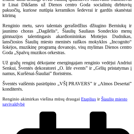
ir Linai Dikšams už Dienos centro Goda socialinių dirbtuvių
pakuočių, kuriose nutūpia keramikos šedevrai ir gardūs skanėstai
kūrimą
Renginio metu, savo talentais geraširdžius džiugino Berniukų ir
jaunimo choras „Dagilėlis“, Šiaulių Sauliaus Sondeckio menų
gimnazijos talentingasis akardionininkas Motiejus Dudnikas,
lansčiosios Šiaulių miesto meninės raiškos mokyklos „Incognito“
šokėjos, muzikinę programą dovanojo, visų mylimas Dienos centro
Goda „Spalvų muzikos orkestras.
Už gražų renginį dėkojame energingajam renginio vedėjui Andriui
Senkui, Šventės dekoratorei „O. life events” ir „Gėlių pristatymas į
namus, Kuršėnai-Šiauliai” floristėms.
Šventės vaišėmis pasirūpino „VŠĮ PRAVERS” ir „Almos Desertai”
konditerės.
Renginio akimirkas viešina mūsų draugai
Etaplius
ir
Šiaulių miesto
savivaldybė