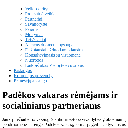
Veiklos sritys
Projektinė veikla
Partneriai
Savanorystė
Parama
Mokymai
Teisės aktai
Asmens duomenų apsauga
Dažniausiai užduodami klausimai
Konsultavimasis su visuomene
Nuorodos
Laikraštukas Vietoj televizoriaus
Paslaugos
Korupcijos prevencija
Pranešėjų apsauga
Padėkos vakaras rėmėjams ir
socialiniams partneriams
Jaukų trečiadienio vakarą, Šiaulių miesto savivaldybės globos namų
bendruomenė surengė Padėkos vakarą, skirtą pagerbti aktyviausius