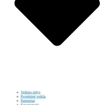
Veiklos sritys
Projektinė veikla
Partneriai
Savanorystė