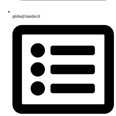
globa@siauliai.lt