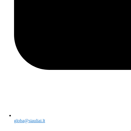
globa@siauliai.lt