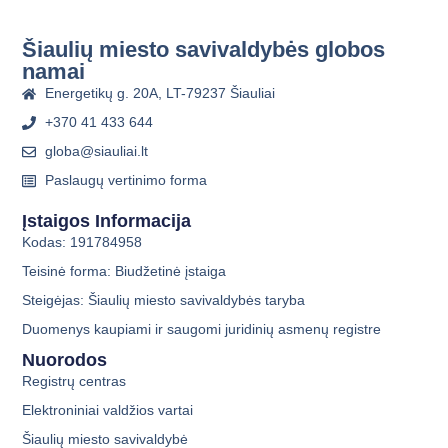
Šiaulių miesto savivaldybės globos
namai
Energetikų g. 20A, LT-79237 Šiauliai
+370 41 433 644
globa@siauliai.lt
Paslaugų vertinimo forma
Įstaigos Informacija
Kodas: 191784958
Teisinė forma: Biudžetinė įstaiga
Steigėjas: Šiaulių miesto savivaldybės taryba
Duomenys kaupiami ir saugomi juridinių asmenų registre
Nuorodos
Registrų centras
Elektroniniai valdžios vartai
Šiaulių miesto savivaldybė