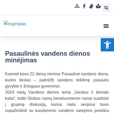
S
F
G
L
i
a
e
e
t
c
s
n
e
e
t
g
m
b
u
v
Struktūra
Administr
Korupci
Pranešė
Op
a
o
k
a
p
o
a
i
k
l
s
Pasaulinės vandens dienos
b
u
minėjimas
a
p
r
Kasmet kovo 22 dieną minima Pasaulinė vandens diena,
a
kurios tikslas – pabrėžti vandens reikšmę pasaulio
n
gyvybei ir žmogaus gyvenimui.
t
2024 metų Vandens dienos tema „Vanduo ir klimato
a
kaita“, todėl Globos namų bendruomenės nariai susibūrė
m
į grupinę diskusiją, kurios metu senjorai buvo
a
supažindinti su kasdieninio vandens vartojimo poreikiu
k