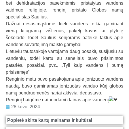
bei dehidratacijos pasekmėmis, pristatytas vandens
a
vaidmuo religijoje, renginį pristato Globos namų
l
specialistas Saulius.
b
Dažnai nesusimąstome, kiek vandens reikia gaminant
a
vieną kilogramą vištienos, pakelį kavos ar plytelę
šokolado, todėl Saulius senjorams pateikė faktus apie
vandens suvartojimą maisto gamybai.
Lietuvių tautosakoje vartojama daug posakių susijusių su
vandeniu, todėl kartu su seneliais buvo prisimintos
patarlės, posakiai, pvz., „Tyli kaip vandens į burną
prisisėmęs”.
Renginio metu buvo pasakojama apie jonizuoto vandens
naudą, buvo gaminamas jonizuotas vanduo kūrį globos
namų bendruomenės nariai aktyviai degustavo.
Renginį baigėme dainuodami dainas apie vandenį
28 kovo, 2024
Popietė skirta kartų mainams ir kultūrai