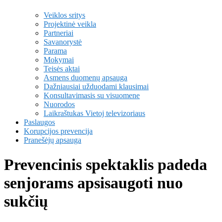
Veiklos sritys
Projektinė veikla
Partneriai
Savanorystė
Parama
Mokymai
Teisės aktai
Asmens duomenų apsauga
Dažniausiai užduodami klausimai
Konsultavimasis su visuomene
Nuorodos
Laikraštukas Vietoj televizoriaus
Paslaugos
Korupcijos prevencija
Pranešėjų apsauga
Prevencinis spektaklis padeda
senjorams apsisaugoti nuo
sukčių