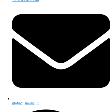
globa@siauliai.lt