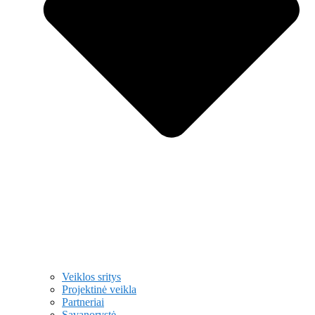
Veiklos sritys
Projektinė veikla
Partneriai
Savanorystė