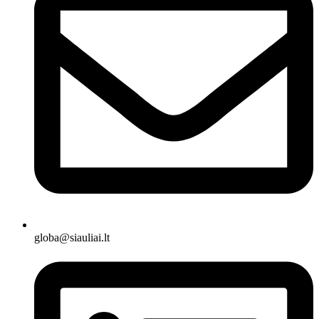
globa@siauliai.lt