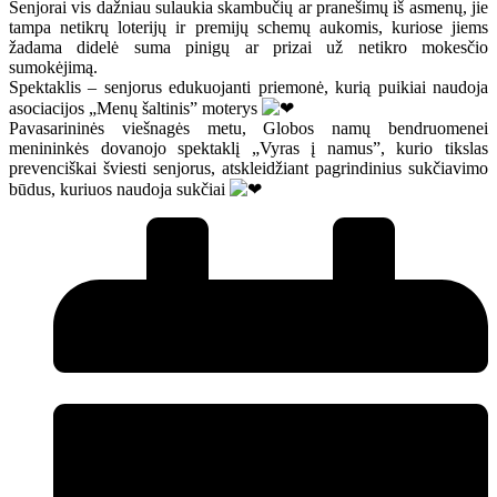
Senjorai vis dažniau sulaukia skambučių ar pranešimų iš asmenų, jie
tampa netikrų loterijų ir premijų schemų aukomis, kuriose jiems
žadama didelė suma pinigų ar prizai už netikro mokesčio
sumokėjimą.
Spektaklis – senjorus edukuojanti priemonė, kurią puikiai naudoja
asociacijos „Menų šaltinis” moterys
Pavasarininės viešnagės metu, Globos namų bendruomenei
menininkės dovanojo spektaklį „Vyras į namus”, kurio tikslas
prevenciškai šviesti senjorus, atskleidžiant pagrindinius sukčiavimo
būdus, kuriuos naudoja sukčiai