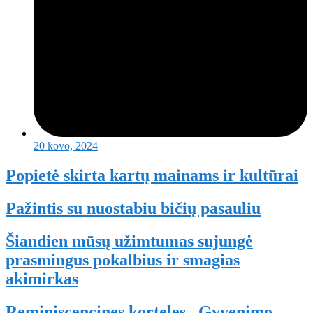
20 kovo, 2024
Popietė skirta kartų mainams ir kultūrai
Pažintis su nuostabiu bičių pasauliu
Šiandien mūsų užimtumas sujungė
prasmingus pokalbius ir smagias
akimirkas
Reminiscencines korteles „Gyvenimo