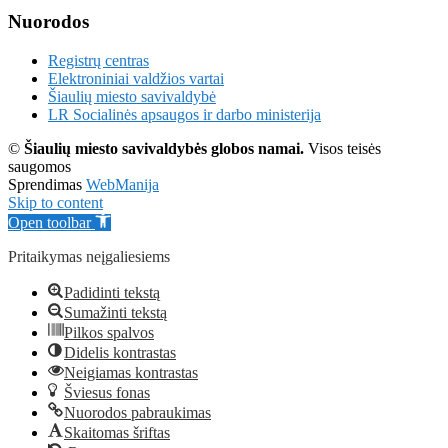
Nuorodos
Registrų centras
Elektroniniai valdžios vartai
Šiaulių miesto savivaldybė
LR Socialinės apsaugos ir darbo ministerija
©
Šiaulių miesto savivaldybės globos namai.
Visos teisės
saugomos
Sprendimas
WebManija
Skip to content
Open toolbar
Pritaikymas neįgaliesiems
Padidinti tekstą
Sumažinti tekstą
Pilkos spalvos
Didelis kontrastas
Neigiamas kontrastas
Šviesus fonas
Nuorodos pabraukimas
Skaitomas šriftas