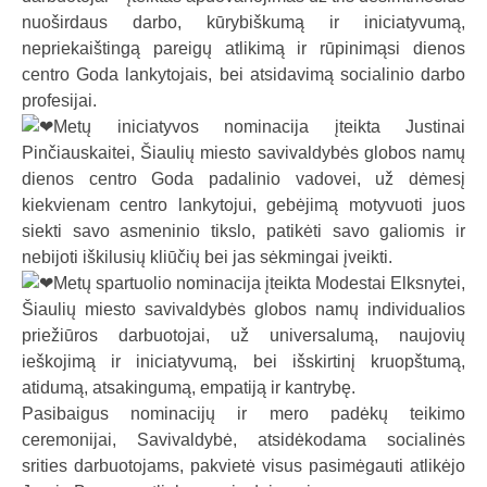
nuoširdaus darbo, kūrybiškumą ir iniciatyvumą,
nepriekaištingą pareigų atlikimą ir rūpinimąsi dienos
centro Goda lankytojais, bei atsidavimą socialinio darbo
profesijai.
Metų iniciatyvos nominacija įteikta Justinai
Pinčiauskaitei, Šiaulių miesto savivaldybės globos namų
dienos centro Goda padalinio vadovei, už dėmesį
kiekvienam centro lankytojui, gebėjimą motyvuoti juos
siekti savo asmeninio tikslo, patikėti savo galiomis ir
nebijoti iškilusių kliūčių bei jas sėkmingai įveikti.
Metų spartuolio nominacija įteikta Modestai Elksnytei,
Šiaulių miesto savivaldybės globos namų individualios
priežiūros darbuotojai, už universalumą, naujovių
ieškojimą ir iniciatyvumą, bei išskirtinį kruopštumą,
atidumą, atsakingumą, empatiją ir kantrybę.
Pasibaigus nominacijų ir mero padėkų teikimo
ceremonijai, Savivaldybė, atsidėkodama socialinės
srities darbuotojams, pakvietė visus pasimėgauti atlikėjo