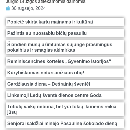
Jurgio Bruzgos atliekamomis dainomis.
30 rugsėjo, 2024
Popietė skirta kartų mainams ir kultūrai
Pažintis su nuostabiu bičių pasauliu
Šiandien mūsų užimtumas sujungė prasmingus
pokalbius ir smagias akimirkas
Reminiscencines korteles „Gyvenimo istorijos“
Kūrybiškumas neturi amžiaus ribų!
Gardžiausia diena – Dešrainių šventė!
Linksmoji Ledų šventė dienos centre Goda
Tobulų vaikų nebūna, bet yra tokių, kuriems reikia
jūsų
Senjorai saldžiai minėjo Pasaulinę šokolado dieną