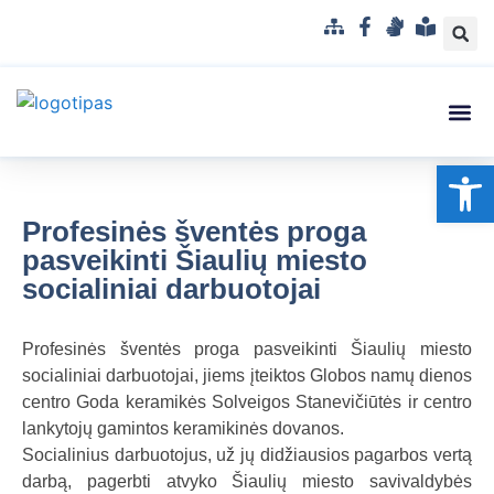
S
F
G
L
i
a
e
e
t
c
s
n
e
e
t
g
m
b
u
v
Struktūra
Administr
Korupci
Pranešė
Op
a
o
k
a
p
o
a
i
k
l
s
Profesinės šventės proga
b
u
pasveikinti Šiaulių miesto
a
p
socialiniai darbuotojai
r
a
Profesinės šventės proga pasveikinti Šiaulių miesto
n
socialiniai darbuotojai, jiems įteiktos Globos namų dienos
t
centro Goda keramikės Solveigos Stanevičiūtės ir centro
a
lankytojų gamintos keramikinės dovanos.
m
Socialinius darbuotojus, už jų didžiausios pagarbos vertą
a
darbą, pagerbti atvyko Šiaulių miesto savivaldybės
k