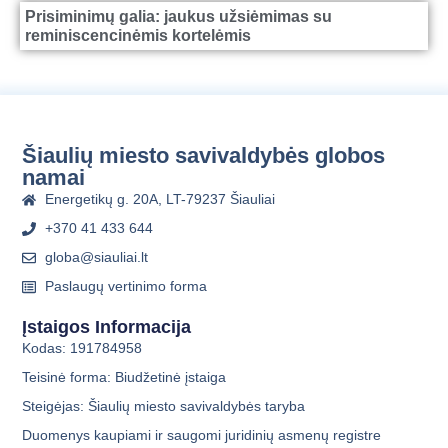
Prisiminimų galia: jaukus užsiėmimas su
reminiscencinėmis kortelėmis
Šiaulių miesto savivaldybės globos
namai
Energetikų g. 20A, LT-79237 Šiauliai
+370 41 433 644
globa@siauliai.lt
Paslaugų vertinimo forma
Įstaigos Informacija
Kodas: 191784958
Teisinė forma: Biudžetinė įstaiga
Steigėjas: Šiaulių miesto savivaldybės taryba
Duomenys kaupiami ir saugomi juridinių asmenų registre