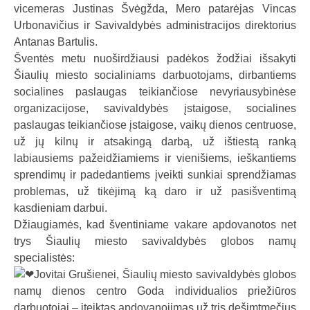
vicemeras Justinas Švėgžda, Mero patarėjas Vincas
a
Urbonavičius ir Savivaldybės administracijos direktorius
l
Antanas Bartulis.
b
Šventės metu nuoširdžiausi padėkos žodžiai išsakyti
a
Šiaulių miesto socialiniams darbuotojams, dirbantiems
socialines paslaugas teikiančiose nevyriausybinėse
organizacijose, savivaldybės įstaigose, socialines
paslaugas teikiančiose įstaigose, vaikų dienos centruose,
už jų kilnų ir atsakingą darbą, už ištiestą ranką
labiausiems pažeidžiamiems ir vienišiems, ieškantiems
sprendimų ir padedantiems įveikti sunkiai sprendžiamas
problemas, už tikėjimą ką daro ir už pasišventimą
kasdieniam darbui.
Džiaugiamės, kad šventiniame vakare apdovanotos net
trys Šiaulių miesto savivaldybės globos namų
specialistės:
Jovitai Grušienei, Šiaulių miesto savivaldybės globos
namų dienos centro Goda individualios priežiūros
darbuotojai – įteiktas apdovanojimas už tris dešimtmečius