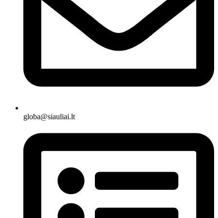
globa@siauliai.lt