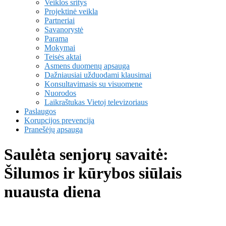
Veiklos sritys
Projektinė veikla
Partneriai
Savanorystė
Parama
Mokymai
Teisės aktai
Asmens duomenų apsauga
Dažniausiai užduodami klausimai
Konsultavimasis su visuomene
Nuorodos
Laikraštukas Vietoj televizoriaus
Paslaugos
Korupcijos prevencija
Pranešėjų apsauga
Saulėta senjorų savaitė:
Šilumos ir kūrybos siūlais
nuausta diena