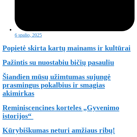
6 spalio, 2025
Popietė skirta kartų mainams ir kultūrai
Pažintis su nuostabiu bičių pasauliu
Šiandien mūsų užimtumas sujungė
prasmingus pokalbius ir smagias
akimirkas
Reminiscencines korteles „Gyvenimo
istorijos“
Kūrybiškumas neturi amžiaus ribų!