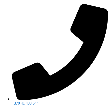
Eiti
prie
turinio
+370 41 433 644