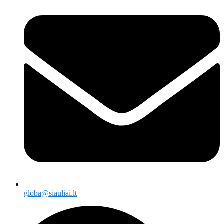
globa@siauliai.lt