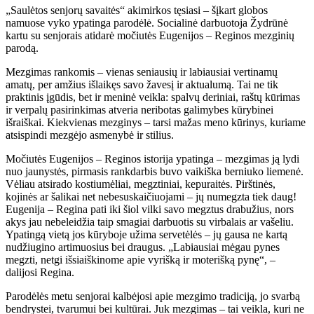
„Saulėtos senjorų savaitės“ akimirkos tęsiasi – šįkart globos
namuose vyko ypatinga parodėlė. Socialinė darbuotoja Žydrūnė
kartu su senjorais atidarė močiutės Eugenijos – Reginos mezginių
parodą.
Mezgimas rankomis – vienas seniausių ir labiausiai vertinamų
amatų, per amžius išlaikęs savo žavesį ir aktualumą. Tai ne tik
praktinis įgūdis, bet ir meninė veikla: spalvų deriniai, raštų kūrimas
ir verpalų pasirinkimas atveria neribotas galimybes kūrybinei
išraiškai. Kiekvienas mezginys – tarsi mažas meno kūrinys, kuriame
atsispindi mezgėjo asmenybė ir stilius.
Močiutės Eugenijos – Reginos istorija ypatinga – mezgimas ją lydi
nuo jaunystės, pirmasis rankdarbis buvo vaikiška berniuko liemenė.
Vėliau atsirado kostiumėliai, megztiniai, kepuraitės. Pirštinės,
kojinės ar šalikai net nebesuskaičiuojami – jų numegzta tiek daug!
Eugenija – Regina pati iki šiol vilki savo megztus drabužius, nors
akys jau nebeleidžia taip smagiai darbuotis su virbalais ar vašeliu.
Ypatingą vietą jos kūryboje užima servetėlės – jų gausa ne kartą
nudžiugino artimuosius bei draugus. „Labiausiai mėgau pynes
megzti, netgi išsiaiškinome apie vyrišką ir moterišką pynę“, –
dalijosi Regina.
Parodėlės metu senjorai kalbėjosi apie mezgimo tradiciją, jo svarbą
bendrystei, tvarumui bei kultūrai. Juk mezgimas – tai veikla, kuri ne