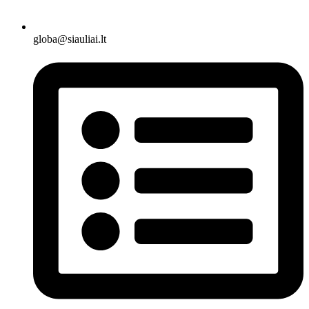
globa@siauliai.lt