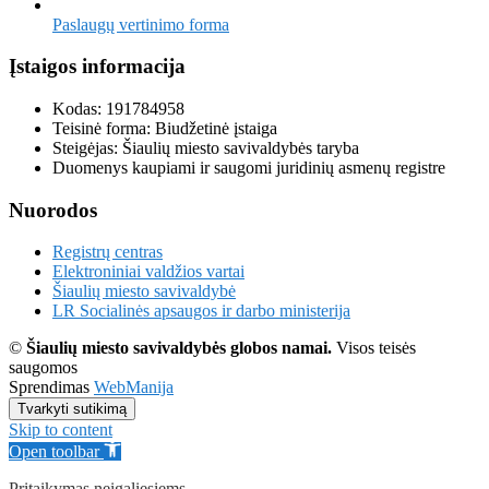
Paslaugų vertinimo forma
Įstaigos informacija
Kodas: 191784958
Teisinė forma: Biudžetinė įstaiga
Steigėjas: Šiaulių miesto savivaldybės taryba
Duomenys kaupiami ir saugomi juridinių asmenų registre
Nuorodos
Registrų centras
Elektroniniai valdžios vartai
Šiaulių miesto savivaldybė
LR Socialinės apsaugos ir darbo ministerija
©
Šiaulių miesto savivaldybės globos namai.
Visos teisės
saugomos
Sprendimas
WebManija
Tvarkyti sutikimą
Skip to content
Open toolbar
Pritaikymas neįgaliesiems