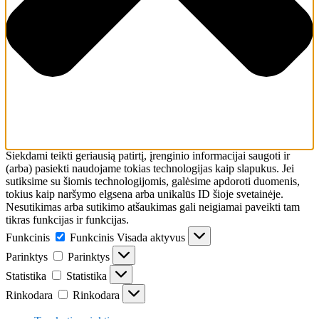
Siekdami teikti geriausią patirtį, įrenginio informacijai saugoti ir
(arba) pasiekti naudojame tokias technologijas kaip slapukus. Jei
sutiksime su šiomis technologijomis, galėsime apdoroti duomenis,
tokius kaip naršymo elgsena arba unikalūs ID šioje svetainėje.
Nesutikimas arba sutikimo atšaukimas gali neigiamai paveikti tam
tikras funkcijas ir funkcijas.
Funkcinis
Funkcinis
Visada aktyvus
Parinktys
Parinktys
Statistika
Statistika
Rinkodara
Rinkodara