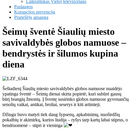
Laikraštukas Vietoj televizoriaus
Paslaugos
Korupcijos prevencija
Pranešėjų apsauga
Šeimų šventė Šiaulių miesto
savivaldybės globos namuose –
bendrystės ir šilumos kupina
diena
Šeštadienį Šiaulių miesto savivaldybės globos namuose nuaidėjo
ypatinga šventė – Šeimų dienai skirta popietė, kuri subūrė gausų
būrį brangių žmonių. Į šventę susirinko globos namuose gyvenančių
senolių vaikai, anūkai, broliai, seserys ir kiti artimieji.
Džiugu buvo matyti tiek daug šypsenų, apkabinimų, nuoširdžių
pokalbių ir akimirkų, kurios liudija – ryšys tarp kartų labai stiprus,
o
bendruomenė – stipri ir vieninga