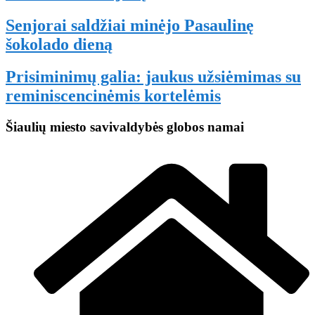
Senjorai saldžiai minėjo Pasaulinę
šokolado dieną
Prisiminimų galia: jaukus užsiėmimas su
reminiscencinėmis kortelėmis
Šiaulių miesto savivaldybės globos namai