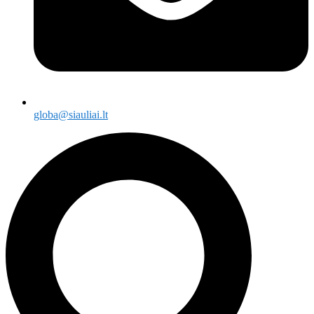
globa@siauliai.lt