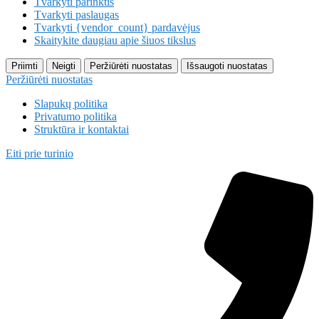
Tvarkyti parinktis
Tvarkyti paslaugas
Tvarkyti {vendor_count} pardavėjus
Skaitykite daugiau apie šiuos tikslus
Priimti
Neigti
Peržiūrėti nuostatas
Išsaugoti nuostatas
Peržiūrėti nuostatas
Slapukų politika
Privatumo politika
Struktūra ir kontaktai
Eiti prie turinio