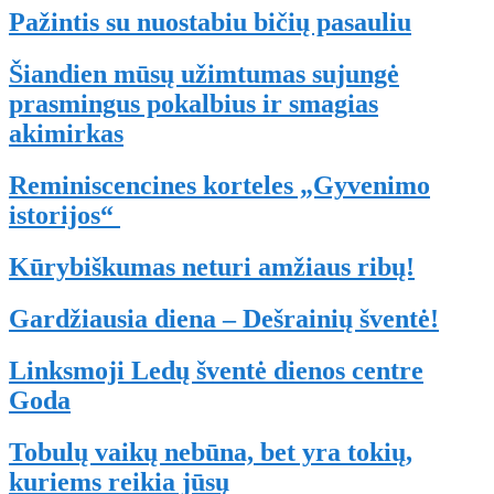
Pažintis su nuostabiu bičių pasauliu
Šiandien mūsų užimtumas sujungė
prasmingus pokalbius ir smagias
akimirkas
Reminiscencines korteles „Gyvenimo
istorijos“
Kūrybiškumas neturi amžiaus ribų!
Gardžiausia diena – Dešrainių šventė!
Linksmoji Ledų šventė dienos centre
Goda
Tobulų vaikų nebūna, bet yra tokių,
kuriems reikia jūsų