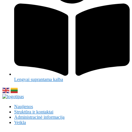
Lengvai suprantama kalba
Naujienos
Struktūra ir kontaktai
Administracinė informacija
Veikla