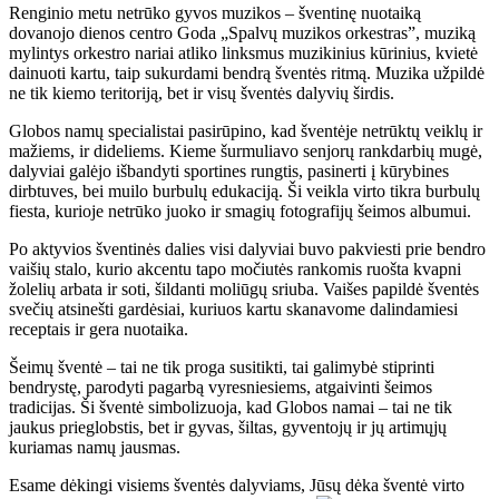
Renginio metu netrūko gyvos muzikos – šventinę nuotaiką
dovanojo dienos centro Goda „Spalvų muzikos orkestras”, muziką
mylintys orkestro nariai atliko linksmus muzikinius kūrinius, kvietė
dainuoti kartu, taip sukurdami bendrą šventės ritmą. Muzika užpildė
ne tik kiemo teritoriją, bet ir visų šventės dalyvių širdis.
Globos namų specialistai pasirūpino, kad šventėje netrūktų veiklų ir
mažiems, ir dideliems. Kieme šurmuliavo senjorų rankdarbių mugė,
dalyviai galėjo išbandyti sportines rungtis, pasinerti į kūrybines
dirbtuves, bei muilo burbulų edukaciją. Ši veikla virto tikra burbulų
fiesta, kurioje netrūko juoko ir smagių fotografijų šeimos albumui.
Po aktyvios šventinės dalies visi dalyviai buvo pakviesti prie bendro
vaišių stalo, kurio akcentu tapo močiutės rankomis ruošta kvapni
žolelių arbata ir soti, šildanti moliūgų sriuba. Vaišes papildė šventės
svečių atsinešti gardėsiai, kuriuos kartu skanavome dalindamiesi
receptais ir gera nuotaika.
Šeimų šventė – tai ne tik proga susitikti, tai galimybė stiprinti
bendrystę, parodyti pagarbą vyresniesiems, atgaivinti šeimos
tradicijas. Ši šventė simbolizuoja, kad Globos namai – tai ne tik
jaukus prieglobstis, bet ir gyvas, šiltas, gyventojų ir jų artimųjų
kuriamas namų jausmas.
Esame dėkingi visiems šventės dalyviams, Jūsų dėka šventė virto