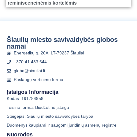
reminiscencinėmis kortelėmis
Šiaulių miesto savivaldybės globos
namai
Energetikų g. 20A, LT-79237 Šiauliai
+370 41 433 644
globa@siauliai.lt
Paslaugų vertinimo forma
Įstaigos Informacija
Kodas: 191784958
Teisinė forma: Biudžetinė įstaiga
Steigėjas: Šiaulių miesto savivaldybės taryba
Duomenys kaupiami ir saugomi juridinių asmenų registre
Nuorodos