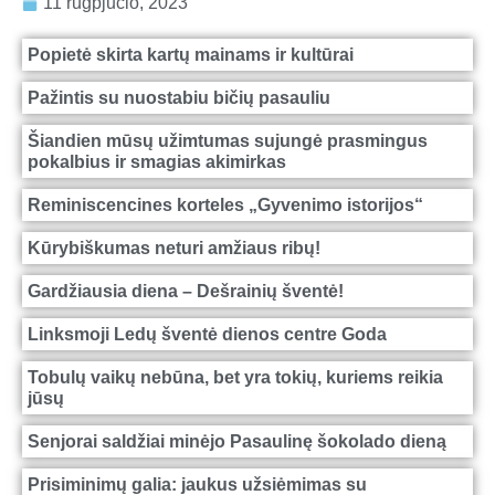
11 rugpjūčio, 2023
Popietė skirta kartų mainams ir kultūrai
Pažintis su nuostabiu bičių pasauliu
Šiandien mūsų užimtumas sujungė prasmingus
pokalbius ir smagias akimirkas
Reminiscencines korteles „Gyvenimo istorijos“
Kūrybiškumas neturi amžiaus ribų!
Gardžiausia diena – Dešrainių šventė!
Linksmoji Ledų šventė dienos centre Goda
Tobulų vaikų nebūna, bet yra tokių, kuriems reikia
jūsų
Senjorai saldžiai minėjo Pasaulinę šokolado dieną
Prisiminimų galia: jaukus užsiėmimas su