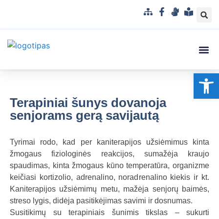
S
F
G
L
i
a
e
e
t
c
s
n
e
e
t
g
m
b
u
v
Struktūra
Administr
Korupci
Pranešė
Op
a
o
k
a
p
o
a
i
k
l
s
Terapiniai šunys dovanoja
b
u
senjorams gerą savijautą
a
p
r
Tyrimai rodo, kad per kaniterapijos užsiėmimus kinta
a
žmogaus fiziologinės reakcijos, sumažėja kraujo
n
spaudimas, kinta žmogaus kūno temperatūra, organizme
t
keičiasi kortizolio, adrenalino, noradrenalino kiekis ir kt.
a
Kaniterapijos užsiėmimų metu, mažėja senjorų baimės,
m
streso lygis, didėja pasitikėjimas savimi ir dosnumas.
a
Susitikimų su terapiniais šunimis tikslas – sukurti
k