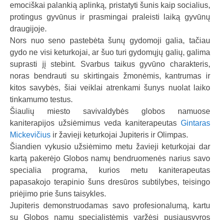
emociškai palankią aplinką, pristatyti šunis kaip socialius,
a
protingus gyvūnus ir prasmingai praleisti laiką gyvūnų
l
draugijoje.
b
Nors nuo seno pastebėta šunų gydomoji galia, tačiau
a
gydo ne visi keturkojai, ar šuo turi gydomųjų galių, galima
suprasti jį stebint. Svarbus taikus gyvūno charakteris,
noras bendrauti su skirtingais žmonėmis, kantrumas ir
kitos savybės, šiai veiklai atrenkami šunys nuolat laiko
tinkamumo testus.
Šiaulių miesto savivaldybės globos namuose
kaniterapijos užsiėmimus veda kaniterapeutas
Gintaras
Mickevičius
ir žavieji keturkojai Jupiteris ir Olimpas.
Šiandien vykusio užsiėmimo metu žavieji keturkojai dar
kartą pakerėjo Globos namų bendruomenės narius savo
specialia programa, kurios metu kaniterapeutas
papasakojo terapinio šuns dresūros subtilybes, teisingo
priėjimo prie šuns taisykles.
Jupiteris demonstruodamas savo profesionalumą, kartu
su Globos namų specialistėmis varžėsi pusiausvyros