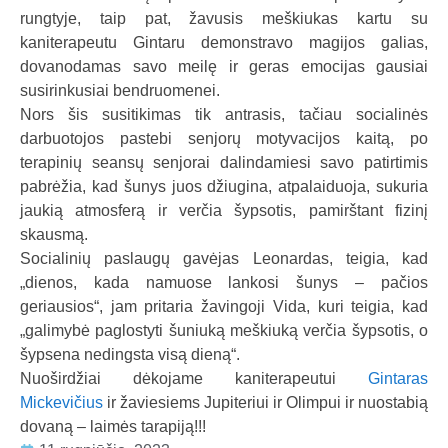
rungtyje, taip pat, žavusis meškiukas kartu su
kaniterapeutu Gintaru demonstravo magijos galias,
dovanodamas savo meilę ir geras emocijas gausiai
susirinkusiai bendruomenei.
Nors šis susitikimas tik antrasis, tačiau socialinės
darbuotojos pastebi senjorų motyvacijos kaitą, po
terapinių seansų senjorai dalindamiesi savo patirtimis
pabrėžia, kad šunys juos džiugina, atpalaiduoja, sukuria
jaukią atmosferą ir verčia šypsotis, pamirštant fizinį
skausmą.
Socialinių paslaugų gavėjas Leonardas, teigia, kad
„dienos, kada namuose lankosi šunys – pačios
geriausios“, jam pritaria žavingoji Vida, kuri teigia, kad
„galimybė paglostyti šuniuką meškiuką verčia šypsotis, o
šypsena nedingsta visą dieną“.
Nuoširdžiai dėkojame kaniterapeutui
Gintaras
Mickevičius
ir žaviesiems Jupiteriui ir Olimpui ir nuostabią
dovaną – laimės tarapiją!!!