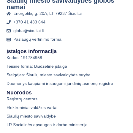
Šiaulių miesto savivaldybės globos
namai
Energetikų g. 20A, LT-79237 Šiauliai
+370 41 433 644
globa@siauliai.lt
Paslaugų vertinimo forma
Įstaigos Informacija
Kodas: 191784958
Teisinė forma: Biudžetinė įstaiga
Steigėjas: Šiaulių miesto savivaldybės taryba
Duomenys kaupiami ir saugomi juridinių asmenų registre
Nuorodos
Registrų centras
Elektroniniai valdžios vartai
Šiaulių miesto savivaldybė
LR Socialinės apsaugos ir darbo ministerija