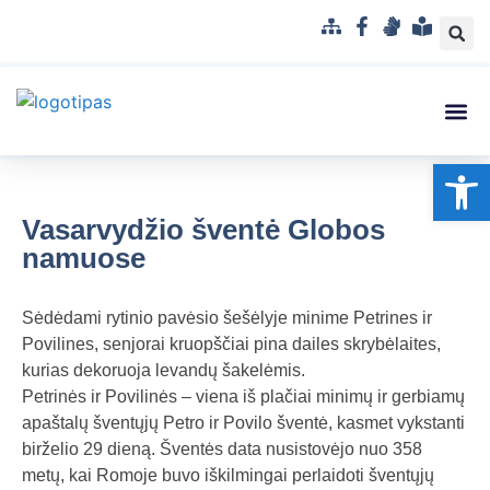
S
F
G
L
i
a
e
e
t
c
s
n
e
e
t
g
m
b
u
v
Struktūra
Administr
Korupci
Pranešė
Op
a
o
k
a
p
o
a
i
k
l
s
Vasarvydžio šventė Globos
b
u
namuose
a
p
r
Sėdėdami rytinio pavėsio šešėlyje minime Petrines ir
a
Povilines, senjorai kruopščiai pina dailes skrybėlaites,
n
kurias dekoruoja levandų šakelėmis.
t
Petrinės ir Povilinės – viena iš plačiai minimų ir gerbiamų
a
apaštalų šventųjų Petro ir Povilo šventė, kasmet vykstanti
m
birželio 29 dieną. Šventės data nusistovėjo nuo 358
a
metų, kai Romoje buvo iškilmingai perlaidoti šventųjų
k