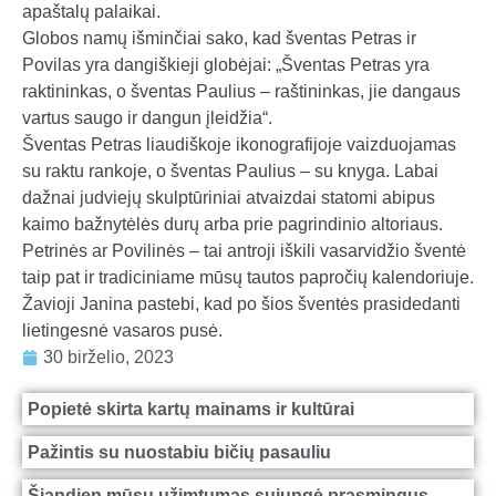
apaštalų palaikai.
a
Globos namų išminčiai sako, kad šventas Petras ir
l
Povilas yra dangiškieji globėjai: „Šventas Petras yra
b
raktininkas, o šventas Paulius – raštininkas, jie dangaus
a
vartus saugo ir dangun įleidžia“.
Šventas Petras liaudiškoje ikonografijoje vaizduojamas
su raktu rankoje, o šventas Paulius – su knyga. Labai
dažnai judviejų skulptūriniai atvaizdai statomi abipus
kaimo bažnytėlės durų arba prie pagrindinio altoriaus.
Petrinės ar Povilinės – tai antroji iškili vasarvidžio šventė
taip pat ir tradiciniame mūsų tautos papročių kalendoriuje.
Žavioji Janina pastebi, kad po šios šventės prasidedanti
lietingesnė vasaros pusė.
30 birželio, 2023
Popietė skirta kartų mainams ir kultūrai
Pažintis su nuostabiu bičių pasauliu
Šiandien mūsų užimtumas sujungė prasmingus