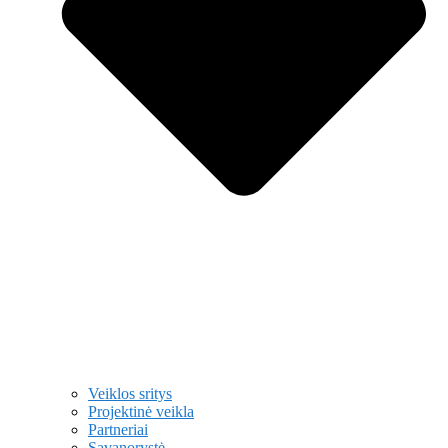
Veiklos sritys
Projektinė veikla
Partneriai
Savanorystė