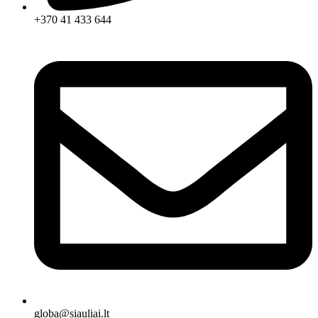
+370 41 433 644
globa@siauliai.lt