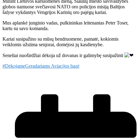
Minint Lietuvos kariuomenės dieną, Šiaulių miesto savivaldybės
globos namuose svečiavosi NATO oro policijos misiją Baltijos
šalyse vykdantys Vengrijos Karinių oro pajėgų kariai.
Mus aplankė junginio vadas, pulkininkas leitenantas Peter Toser,
kartu su savo komanda.
Kariai susipažino su mūsų bendruomene, pamatė, kokiomis
veiklomis užsiima senjorai, domėjosi jų kasdienybe.
Seneliai nuoširdžiai dėkoja už dovanas ir galimybę susipažinti
#DėkojameGeradariams
Aviacijos bazė