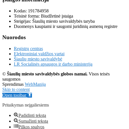
Kodas: 191784958
Teisinė forma: Biudžetinė įstaiga
Steigėjas: Šiaulių miesto savivaldybės taryba
Duomenys kaupiami ir saugomi juridinių asmenų registre
Nuorodos
Registrų centras
Elektroniniai valdžios vartai
Šiaulių miesto savivaldybė
LR Socialinės apsaugos ir darbo ministerija
©
Šiaulių miesto savivaldybės globos namai.
Visos teisės
saugomos
Sprendimas
WebManija
Skip to content
Open toolbar
Pritaikymas neįgaliesiems
Padidinti tekstą
Sumažinti tekstą
Pilkos spalvos