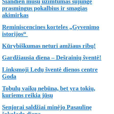
Šiandien mūsų užimtumas sujungė
prasmingus pokalbius ir smagias
akimirkas
Reminiscencines korteles „Gyvenimo
istorijos“
Kūrybiškumas neturi amžiaus ribų!
Gardžiausia diena – Dešrainių šventė!
Linksmoji Ledų šventė dienos centre
Goda
Tobulų vaikų nebūna, bet yra tokių,
kuriems reikia jūsų
Senjorai saldžiai minėjo Pasaulinę