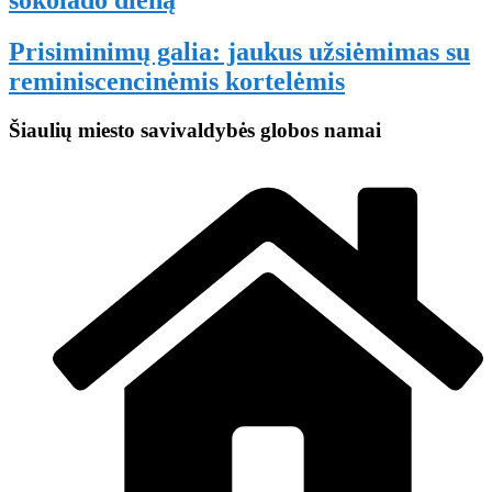
šokolado dieną
Prisiminimų galia: jaukus užsiėmimas su
reminiscencinėmis kortelėmis
Šiaulių miesto savivaldybės globos namai