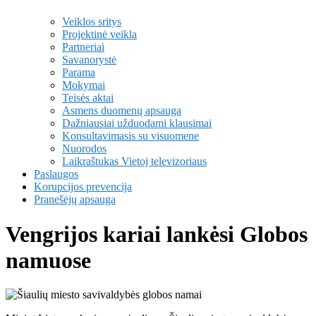
Veiklos sritys
Projektinė veikla
Partneriai
Savanorystė
Parama
Mokymai
Teisės aktai
Asmens duomenų apsauga
Dažniausiai užduodami klausimai
Konsultavimasis su visuomene
Nuorodos
Laikraštukas Vietoj televizoriaus
Paslaugos
Korupcijos prevencija
Pranešėjų apsauga
Vengrijos kariai lankėsi Globos
namuose