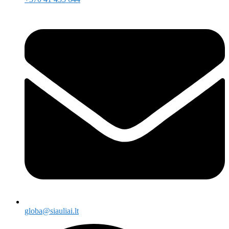
globa@siauliai.lt