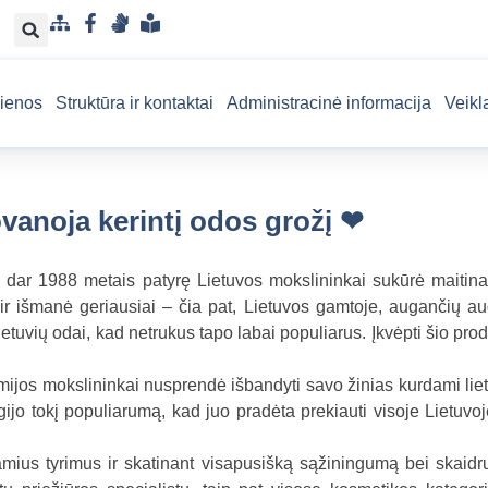
S
F
G
L
i
a
e
e
t
c
s
n
ienos
Struktūra ir kontaktai
Administracinė informacija
Veikl
e
e
t
g
m
b
u
v
a
o
k
a
p
o
a
i
anoja kerintį odos grožį ❤
k
l
s
b
u
a
p
į dar 1988 metais patyrę Lietuvos mokslininkai sukūrė maitin
r
 ir išmanė geriausiai – čia pat, Lietuvos gamtoje, augančių a
a
 lietuvių odai, kad netrukus tapo labai populiarus. Įkvėpti šio pro
n
t
mijos mokslininkai nusprendė išbandyti savo žinias kurdami lie
a
ijo tokį populiarumą, kad juo pradėta prekiauti visoje Lietuvo
m
a
samius tyrimus ir skatinant visapusišką sąžiningumą bei skaid
k