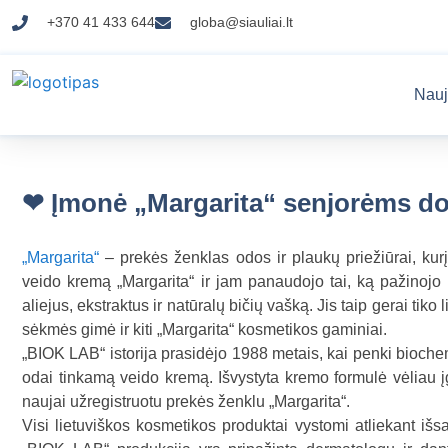
+370 41 433 644
globa@siauliai.lt
Nauj
❤ Įmonė „Margarita“ senjorėms dov
„Margarita“
– prekės ženklas odos ir plaukų priežiūrai, kur
veido kremą „Margarita“ ir jam panaudojo tai, ką pažinojo
aliejus, ekstraktus ir natūralų bičių vašką. Jis taip gerai tiko
sėkmės gimė ir kiti „Margarita“ kosmetikos gaminiai.
„BIOK LAB“ istorija prasidėjo 1988 metais, kai penki bioche
odai tinkamą veido kremą. Išvystyta kremo formulė vėliau įg
naujai užregistruotu prekės ženklu „Margarita“.
Visi lietuviškos kosmetikos produktai vystomi atliekant iš