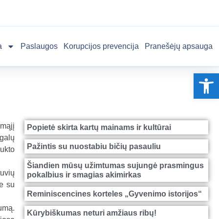
a
Paslaugos
Korupcijos prevencija
Pranešėjų apsauga
Op
amąjį
Popietė skirta kartų mainams ir kultūrai
ugalų
Pažintis su nuostabiu bičių pasauliu
dukto
Šiandien mūsų užimtumas sujungė prasmingus
tuvių
pokalbius ir smagias akimirkas
je su
Reminiscencines korteles „Gyvenimo istorijos“
rumą.
Kūrybiškumas neturi amžiaus ribų!