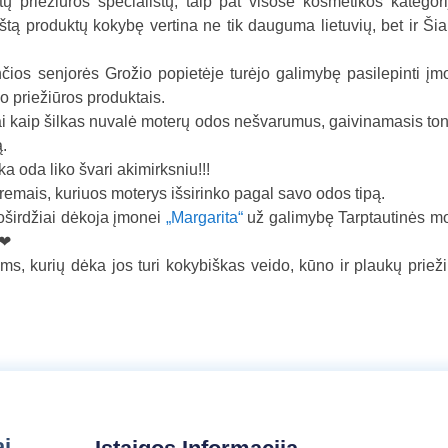
 priežiūros specialistų, taip pat visose kosmetikos kategor
a
tą produktų kokybę vertina ne tik dauguma lietuvių, bet ir Ši
l
b
ios senjorės Grožio popietėje turėjo galimybę pasilepinti įm
a
 priežiūros produktais.
iai kaip šilkas nuvalė moterų odos nešvarumus, gaivinamasis to
ą.
 oda liko švari akimirksniu!!!
remais, kuriuos moterys išsirinko pagal savo odos tipą.
širdžiai dėkoja įmonei
„Margarita“
už galimybę Tarptautinės mo
s, kurių dėka jos turi kokybiškas veido, kūno ir plaukų priež
ai