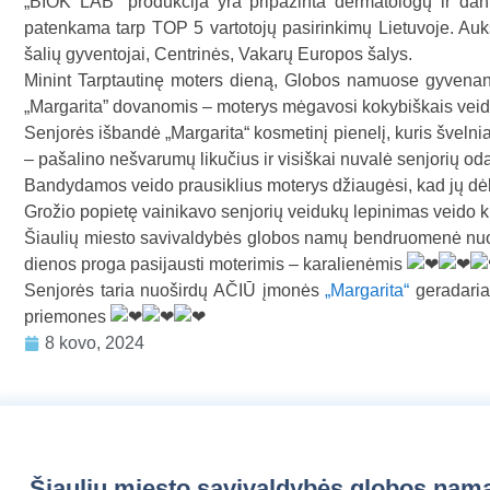
„BIOK LAB“ produkcija yra pripažinta dermatologų ir dantų
patenkama tarp TOP 5 vartotojų pasirinkimų Lietuvoje. Aukš
šalių gyventojai, Centrinės, Vakarų Europos šalys.
Minint Tarptautinę moters dieną, Globos namuose gyvenanč
„Margarita” dovanomis – moterys mėgavosi kokybiškais veido
Senjorės išbandė „Margarita“ kosmetinį pienelį, kuris šveln
– pašalino nešvarumų likučius ir visiškai nuvalė senjorių od
Bandydamos veido prausiklius moterys džiaugėsi, kad jų dėka
Grožio popietę vainikavo senjorių veidukų lepinimas veido k
Šiaulių miesto savivaldybės globos namų bendruomenė nuo
dienos proga pasijausti moterimis – karalienėmis
Senjorės taria nuoširdų AČIŪ įmonės
„Margarita“
geradariam
priemones
8 kovo, 2024
Šiaulių miesto savivaldybės globos nam