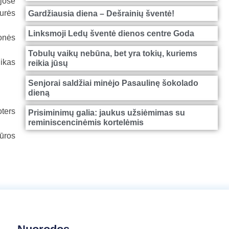
ijose
aurės
Gardžiausia diena – Dešrainių šventė!
Linksmoji Ledų šventė dienos centre Goda
onės
Tobulų vaikų nebūna, bet yra tokių, kuriems
nikas
reikia jūsų
Senjorai saldžiai minėjo Pasaulinę šokolado
dieną
ters
Prisiminimų galia: jaukus užsiėmimas su
reminiscencinėmis kortelėmis
iūros