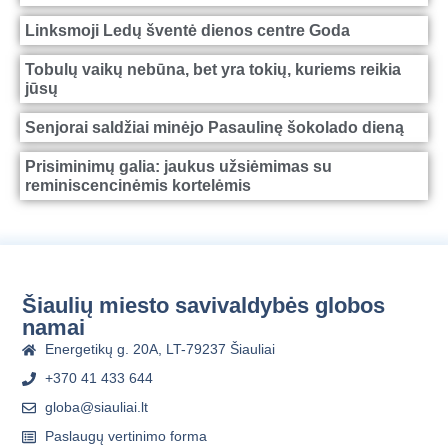
Linksmoji Ledų šventė dienos centre Goda
Tobulų vaikų nebūna, bet yra tokių, kuriems reikia
jūsų
Senjorai saldžiai minėjo Pasaulinę šokolado dieną
Prisiminimų galia: jaukus užsiėmimas su
reminiscencinėmis kortelėmis
Šiaulių miesto savivaldybės globos
namai
Energetikų g. 20A, LT-79237 Šiauliai
+370 41 433 644
globa@siauliai.lt
Paslaugų vertinimo forma