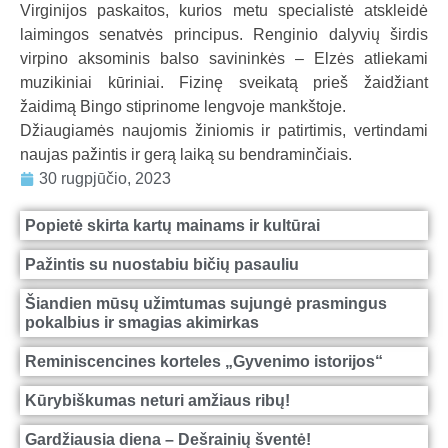
Virginijos paskaitos, kurios metu specialistė atskleidė
a
laimingos senatvės principus. Renginio dalyvių širdis
l
virpino aksominis balso savininkės – Elzės atliekami
b
muzikiniai kūriniai. Fizinę sveikatą prieš žaidžiant
a
žaidimą Bingo stiprinome lengvoje mankštoje.
Džiaugiamės naujomis žiniomis ir patirtimis, vertindami
naujas pažintis ir gerą laiką su bendraminčiais.
30 rugpjūčio, 2023
Popietė skirta kartų mainams ir kultūrai
Pažintis su nuostabiu bičių pasauliu
Šiandien mūsų užimtumas sujungė prasmingus
pokalbius ir smagias akimirkas
Reminiscencines korteles „Gyvenimo istorijos“
Kūrybiškumas neturi amžiaus ribų!
Gardžiausia diena – Dešrainių šventė!