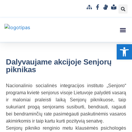
S
F
G
L
i
a
e
e
t
c
s
n
e
e
t
g
m
b
u
v
Struktūra
Administr
Korupci
Pranešė
Op
a
o
k
a
p
o
a
i
k
l
s
Dalyvaujame akcijoje Senjorų
b
u
piknikas
a
p
r
Nacionalinio socialinės integracijos instituto „Senjoro“
a
programa kvietė senjorus visoje Lietuvoje palydėti vasarą
n
ir maloniai praleisti laiką Senjorų piknikuose, taip
t
sukuriant progą senjorams susiburti, bendrauti, ragauti
a
bei bendraminčių rate pasimėgauti paskutinėmis vasaros
m
akimirkomis ir taip kartu kurti pozityvią senatvę.
a
Senjorų pikniko renginio metu klausėmės psichologės
k