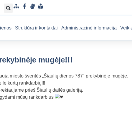
S
F
G
L
i
a
e
e
t
c
s
n
ienos
Struktūra ir kontaktai
Administracinė informacija
Veikl
e
e
t
g
m
b
u
v
a
o
k
a
p
o
a
i
rekybinėje mugėje!!!
k
l
s
b
u
a
p
auja miesto šventės „Šiaulių dienos 787″ prekybinėje mugėje.
r
ile kurtų rankdarbių!!!
a
ekiaujame prieš Šiaulių dailės galeriją.
n
įsigydami mūsų rankdarbius
t
a
m
a
k