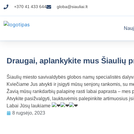
+370 41 433 644
globa@siauliai.lt
Nauj
Draugai, aplankykite mus Šiaulių p
Šiaulių miesto savivaldybės globos namų specialistės dalyv
Kviečiame Jus atvykti ir įsigyti mūsų senjorų rankomis, su me
Žavią mūsų rankdarbių palapinę rasti labai paprasta – mes pr
Atvykite pasižvalgyti, lauktuvėmis palepinkite artimuosius 
Labai Jūsų laukiame
8 rugsėjo, 2023