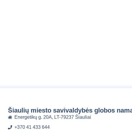
Šiaulių miesto savivaldybės globos nam
Energetikų g. 20A, LT-79237 Šiauliai
+370 41 433 644