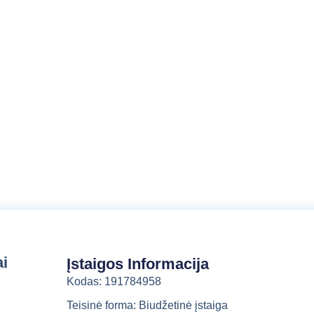
a
l
b
a
ai
Įstaigos Informacija
Kodas: 191784958
Teisinė forma: Biudžetinė įstaiga