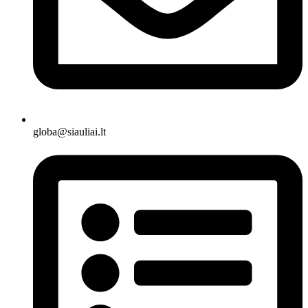
globa@siauliai.lt