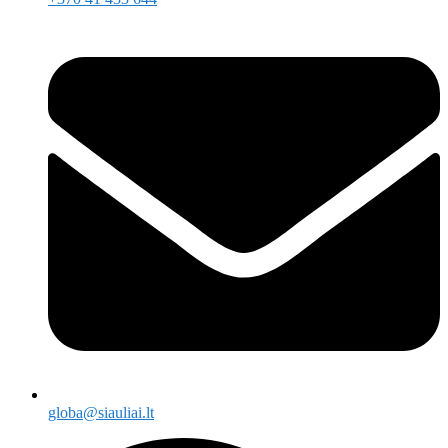
globa@siauliai.lt