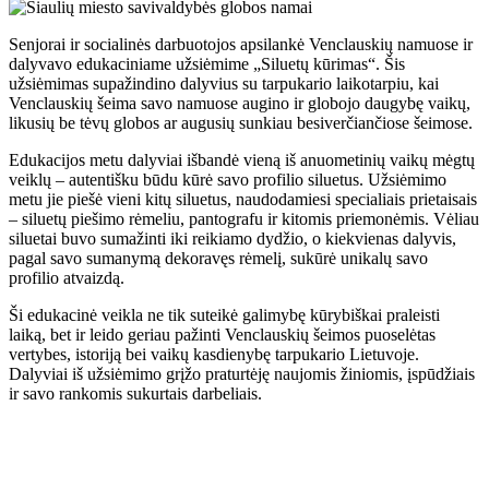
Senjorai ir socialinės darbuotojos apsilankė Venclauskių namuose ir
dalyvavo edukaciniame užsiėmime „Siluetų kūrimas“. Šis
užsiėmimas supažindino dalyvius su tarpukario laikotarpiu, kai
Venclauskių šeima savo namuose augino ir globojo daugybę vaikų,
likusių be tėvų globos ar augusių sunkiau besiverčiančiose šeimose.
Edukacijos metu dalyviai išbandė vieną iš anuometinių vaikų mėgtų
veiklų – autentišku būdu kūrė savo profilio siluetus. Užsiėmimo
metu jie piešė vieni kitų siluetus, naudodamiesi specialiais prietaisais
– siluetų piešimo rėmeliu, pantografu ir kitomis priemonėmis. Vėliau
siluetai buvo sumažinti iki reikiamo dydžio, o kiekvienas dalyvis,
pagal savo sumanymą dekoravęs rėmelį, sukūrė unikalų savo
profilio atvaizdą.
Ši edukacinė veikla ne tik suteikė galimybę kūrybiškai praleisti
laiką, bet ir leido geriau pažinti Venclauskių šeimos puoselėtas
vertybes, istoriją bei vaikų kasdienybę tarpukario Lietuvoje.
Dalyviai iš užsiėmimo grįžo praturtėję naujomis žiniomis, įspūdžiais
ir savo rankomis sukurtais darbeliais.