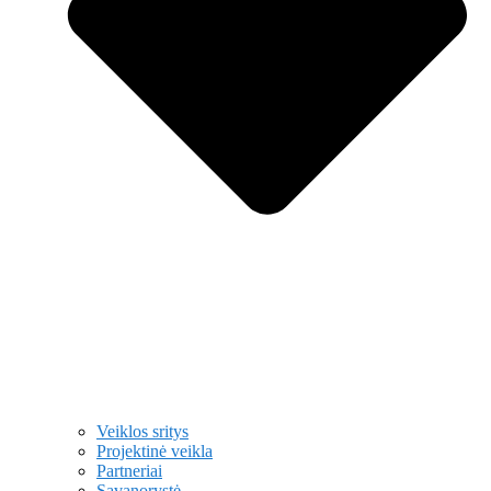
Veiklos sritys
Projektinė veikla
Partneriai
Savanorystė