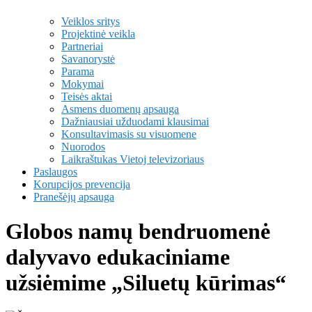
Veiklos sritys
Projektinė veikla
Partneriai
Savanorystė
Parama
Mokymai
Teisės aktai
Asmens duomenų apsauga
Dažniausiai užduodami klausimai
Konsultavimasis su visuomene
Nuorodos
Laikraštukas Vietoj televizoriaus
Paslaugos
Korupcijos prevencija
Pranešėjų apsauga
Globos namų bendruomenė
dalyvavo edukaciniame
užsiėmime „Siluetų kūrimas“