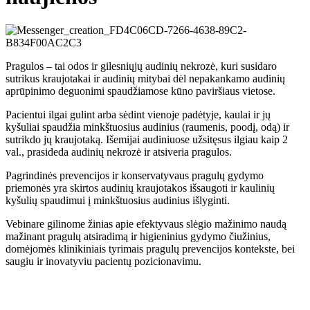
Pragulos – tai odos ir gilesniųjų audinių nekrozė, kuri susidaro
sutrikus kraujotakai ir audinių mitybai dėl nepakankamo audinių
aprūpinimo deguonimi spaudžiamose kūno paviršiaus vietose.
Pacientui ilgai gulint arba sėdint vienoje padėtyje, kaulai ir jų
kyšuliai spaudžia minkštuosius audinius (raumenis, poodį, odą) ir
sutrikdo jų kraujotaką. Išemijai audiniuose užsitęsus ilgiau kaip 2
val., prasideda audinių nekrozė ir atsiveria pragulos.
Pagrindinės prevencijos ir konservatyvaus pragulų gydymo
priemonės yra skirtos audinių kraujotakos išsaugoti ir kaulinių
kyšulių spaudimui į minkštuosius audinius išlyginti.
Vebinare gilinome žinias apie efektyvaus slėgio mažinimo naudą
mažinant pragulų atsiradimą ir higieninius gydymo čiužinius,
domėjomės klinikiniais tyrimais pragulų prevencijos kontekste, bei
saugiu ir inovatyviu pacientų pozicionavimu.