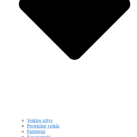
Veiklos sritys
Projektinė veikla
Partneriai
Savanorystė