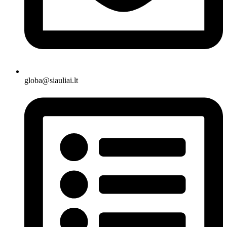
globa@siauliai.lt