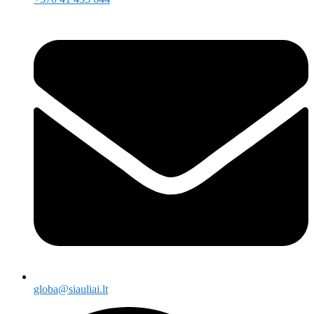
globa@siauliai.lt