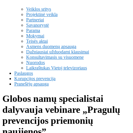
Veiklos sritys
Projektinė veikla
Partneriai
Savanorystė
Parama
Mokymai
Teisės aktai
Asmens duomenų apsauga
Dažniausiai užduodami klausimai
Konsultavimasis su visuomene
Nuorodos
Laikraštukas Vietoj televizoriaus
Paslaugos
Korupcijos prevencija
Pranešėjų apsauga
Globos namų specialistai
dalyvauja vebinare „Pragulų
prevencijos priemonių
naujienos”