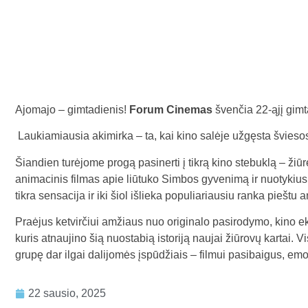
Ajomajo – gimtadienis!
Forum Cinemas
švenčia 22-ąjį gimt
Laukiamiausia akimirka – ta, kai kino salėje užgęsta švies
Šiandien turėjome progą pasinerti į tikrą kino stebuklą – žiū
animacinis filmas apie liūtuko Simbos gyvenimą ir nuotykius
tikra sensacija ir iki šiol išlieka populiariausiu ranka pieštu
Praėjus ketvirčiui amžiaus nuo originalo pasirodymo, kino ek
kuris atnaujino šią nuostabią istoriją naujai žiūrovų kartai. V
grupę dar ilgai dalijomės įspūdžiais – filmui pasibaigus, emoc
22 sausio, 2025