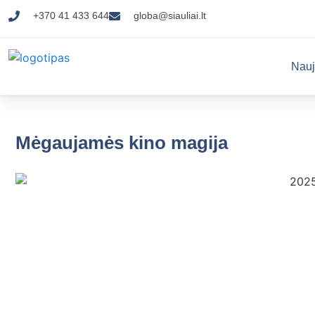
+370 41 433 644
globa@siauliai.lt
Nauj
Mėgaujamės kino magija