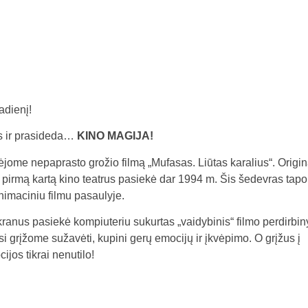
a
l
b
a
adienį!
os ir prasideda…
KINO MAGIJA!
rėjome nepaprasto grožio filmą „Mufasas. Liūtas karalius“. Origi
 pirmą kartą kino teatrus pasiekė dar 1994 m. Šis šedevras tapo
 animaciniu filmu pasaulyje.
ranus pasiekė kompiuteriu sukurtas „vaidybinis“ filmo perdirbin
isi grįžome sužavėti, kupini gerų emocijų ir įkvėpimo. O grįžus į
ijos tikrai nenutilo!