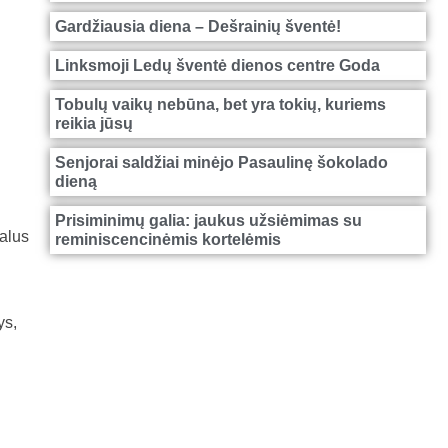
Gardžiausia diena – Dešrainių šventė!
Linksmoji Ledų šventė dienos centre Goda
Tobulų vaikų nebūna, bet yra tokių, kuriems
reikia jūsų
Senjorai saldžiai minėjo Pasaulinę šokolado
dieną
Prisiminimų galia: jaukus užsiėmimas su
nalus
reminiscencinėmis kortelėmis
ys,