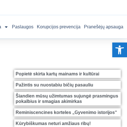
a
Paslaugos
Korupcijos prevencija
Pranešėjų apsauga
Op
Popietė skirta kartų mainams ir kultūrai
Pažintis su nuostabiu bičių pasauliu
Šiandien mūsų užimtumas sujungė prasmingus
pokalbius ir smagias akimirkas
Reminiscencines korteles „Gyvenimo istorijos“
Kūrybiškumas neturi amžiaus ribų!