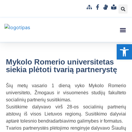
S
F
G
L
i
a
e
e
t
c
s
n
e
e
t
g
m
b
u
v
Struktūra
Administr
Korupci
Pranešė
Op
a
o
k
a
p
o
a
i
k
l
s
Mykolo Romerio universitetas
b
u
siekia plėtoti tvarią partnerystę
a
p
r
Šių metų vasario 1 dieną vyko Mykolo Romerio
a
universiteto, Žmogaus ir visuomenės studijų fakulteto
n
socialinių partnerių susitikimas.
t
Susitikime dalyvavo virš 28-os socialinių partnerių
a
atstovų iš visos Lietuvos regionų. Susitikimo dalyviai
m
aptarė tolesnio bendradarbiavimo galimybes ir formatus.
a
Tvarios partnerystės plėtojimo renginyje dalyvavo Šiaulių
k