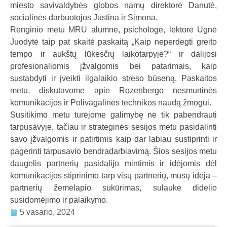
miesto savivaldybės globos namų direktorė Danutė,
a
socialinės darbuotojos Justina ir Simona.
l
Renginio metu MRU alumnė, psichologė, lektorė Ugnė
b
Juodytė taip pat skaitė paskaitą „Kaip neperdegti greito
a
tempo ir aukštų lūkesčių laikotarpyje?“ ir dalijosi
profesionaliomis įžvalgomis bei patarimais, kaip
sustabdyti ir įveikti ilgalaikio streso būseną. Paskaitos
metu, diskutavome apie Rozenbergo nesmurtinės
komunikacijos ir Polivagalinės technikos naudą žmogui.
Susitikimo metu turėjome galimybę ne tik pabendrauti
tarpusavyje, tačiau ir strateginės sesijos metu pasidalinti
savo įžvalgomis ir patirtimis kaip dar labiau sustiprinti ir
pagerinti tarpusavio bendradarbiavimą. Šios sesijos metu
daugelis partnerių pasidalijo mintimis ir idėjomis dėl
komunikacijos stiprinimo tarp visų partnerių, mūsų idėja –
partnerių žemėlapio sukūrimas, sulaukė didelio
susidomėjimo ir palaikymo.
5 vasario, 2024