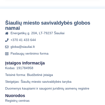
Šiaulių miesto savivaldybės globos
namai
Energetikų g. 20A, LT-79237 Šiauliai
+370 41 433 644
globa@siauliai.lt
Paslaugų vertinimo forma
Įstaigos Informacija
Kodas: 191784958
Teisinė forma: Biudžetinė įstaiga
Steigėjas: Šiaulių miesto savivaldybės taryba
Duomenys kaupiami ir saugomi juridinių asmenų registre
Nuorodos
Registrų centras