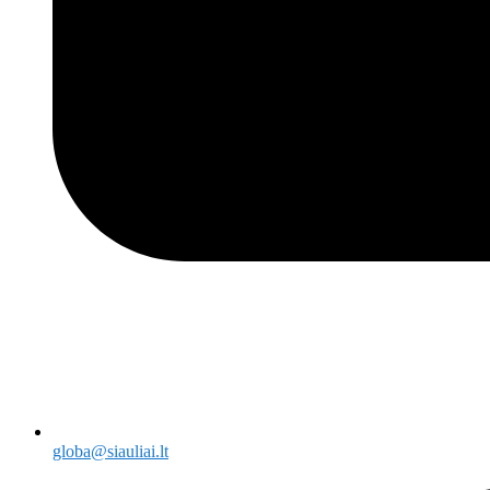
globa@siauliai.lt