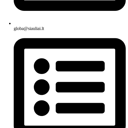
globa@siauliai.lt