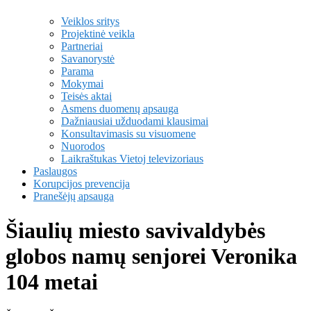
Veiklos sritys
Projektinė veikla
Partneriai
Savanorystė
Parama
Mokymai
Teisės aktai
Asmens duomenų apsauga
Dažniausiai užduodami klausimai
Konsultavimasis su visuomene
Nuorodos
Laikraštukas Vietoj televizoriaus
Paslaugos
Korupcijos prevencija
Pranešėjų apsauga
Šiaulių miesto savivaldybės
globos namų senjorei Veronika
104 metai