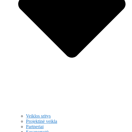
Veiklos sritys
Projektinė veikla
Partneriai
Savanorystė