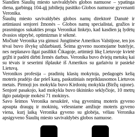
Šiandien Šiaulių miesto savivaldybės globos namuose – ypatinga
diena, garbingą 104-ąjį jubiliejų pasitiko Globos namuose gyvenanti
Veronika.
Šiaulių miesto savivaldybės globos namų direktorė Danutė ir
artimiausi senjorei žmonės – Globos namų specialistai, gražios ir
prasmingos sukakties proga Veronikai linkėjo, kad kasdien ją lydėtų
dvasios stiprybė, optimizmas ir sėkmė.
Močiutė Veronika yra gimusi Jungtinėse Amerikos Valstijose, ten jos
tėvai buvo išvykę uždarbiauti. Šeima gyveno nuomojame butelyje,
nes neplanavo ilgai pasilikti Čikagoje, artimieji likę Lietuvoje kvietė
grįžti ir padėti dirbti žemės darbus. Veronika buvo dviejų metukų kai
su tėvais ir seserimi išplaukė iš Amerikos su garlaiviu ir pasiekė
Lietuvą.
Veronikos profesija – pradinių klasių mokytoja, pedagogės kelią
moteris pradėjo dar prieš karą, paskutiniais nepriklausomos Lietuvos
metais. Pirmoji jos mokykla buvo Kirdonių mokykla (Biržų rajone).
Senjorė pasakojo, kad mokykla buvo ūkininko seklyčioje, 10 metrų
ilgio patalpoje mokėsi 71 mokinys.
Savo šeimos Veronika nesukūrė, visą gyvenimą moteris gyveno
apsupta draugų ir mokinių, vėlesniame amžiuje moteris gyveno
viena, kurį laiką Veronika gyveno su globėja, vėliau Veronika
apsigyveno Šiaulių miesto savivaldybės globos namuose.