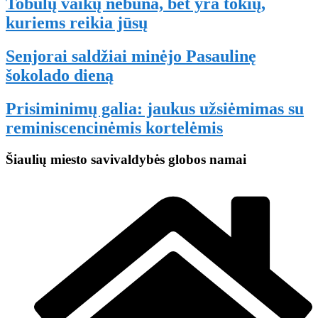
Tobulų vaikų nebūna, bet yra tokių,
kuriems reikia jūsų
Senjorai saldžiai minėjo Pasaulinę
šokolado dieną
Prisiminimų galia: jaukus užsiėmimas su
reminiscencinėmis kortelėmis
Šiaulių miesto savivaldybės globos namai