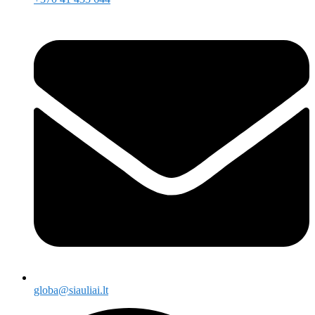
globa@siauliai.lt