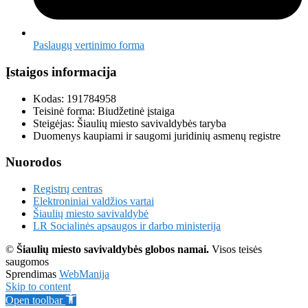
Paslaugų vertinimo forma
Įstaigos informacija
Kodas: 191784958
Teisinė forma: Biudžetinė įstaiga
Steigėjas: Šiaulių miesto savivaldybės taryba
Duomenys kaupiami ir saugomi juridinių asmenų registre
Nuorodos
Registrų centras
Elektroniniai valdžios vartai
Šiaulių miesto savivaldybė
LR Socialinės apsaugos ir darbo ministerija
©
Šiaulių miesto savivaldybės globos namai.
Visos teisės
saugomos
Sprendimas
WebManija
Skip to content
Open toolbar