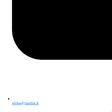
globa@siauliai.lt