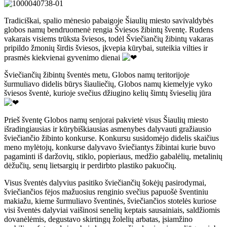
Tradiciškai, spalio mėnesio pabaigoje Šiaulių miesto savivaldybės
globos namų bendruomenė rengia Šviesos žibintų šventę. Rudens
vakarais visiems trūksta šviesos, todėl Šviečiančių žibintų vakaras
pripildo žmonių širdis šviesos, įkvepia kūrybai, suteikia vilties ir
prasmės kiekvienai gyvenimo dienai
Šviečiančių žibintų šventės metu, Globos namų teritorijoje
šurmuliavo didelis būrys šiauliečių, Globos
namų kiemelyje vyko
šviesos šventė, kurioje svečius džiugino kelių šimtų švieselių jūra
Prieš šventę Globos namų senjorai pakvietė visus Šiaulių miesto
išradingiausias ir kūrybiškiausias asmenybes dalyvauti gražiausio
šviečiančio žibinto konkurse. Konkursu susidomėjo didelis skaičius
meno mylėtojų, konkurse dalyvavo šviečiantys žibintai kurie buvo
pagaminti iš daržovių, stiklo, popieriaus, medžio gabalėlių, metalinių
dėžučių, senų lietsargių ir perdirbto plastiko pakuočių.
Visus šventės dalyvius pasitiko šviečiančių šokėjų pasirodymai,
šviečiančios fėjos mažuosius renginio svečius papuošė šventiniu
makiažu, kieme šurmuliavo šventinės, šviečiančios stotelės kuriose
visi šventės dalyviai vaišinosi senelių keptais sausainiais, saldžiomis
dovanėlėmis, degustavo skirtingų žolelių arbatas, įsiamžino