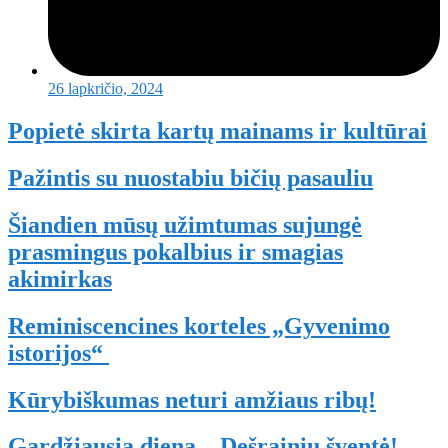
26 lapkričio, 2024
Popietė skirta kartų mainams ir kultūrai
Pažintis su nuostabiu bičių pasauliu
Šiandien mūsų užimtumas sujungė
prasmingus pokalbius ir smagias
akimirkas
Reminiscencines korteles „Gyvenimo
istorijos“
Kūrybiškumas neturi amžiaus ribų!
Gardžiausia diena – Dešrainių šventė!