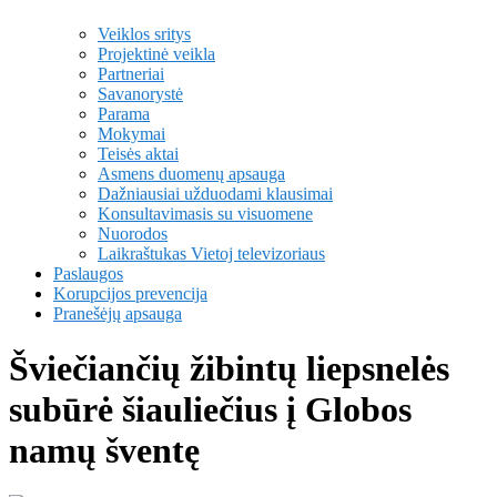
Veiklos sritys
Projektinė veikla
Partneriai
Savanorystė
Parama
Mokymai
Teisės aktai
Asmens duomenų apsauga
Dažniausiai užduodami klausimai
Konsultavimasis su visuomene
Nuorodos
Laikraštukas Vietoj televizoriaus
Paslaugos
Korupcijos prevencija
Pranešėjų apsauga
Šviečiančių žibintų liepsnelės
subūrė šiauliečius į Globos
namų šventę