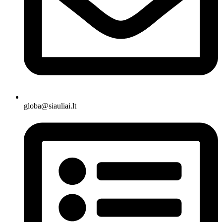
globa@siauliai.lt