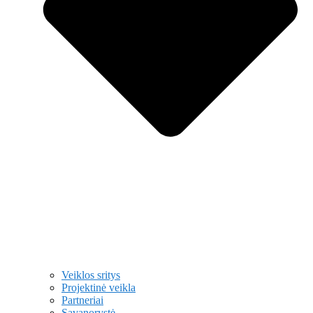
Veiklos sritys
Projektinė veikla
Partneriai
Savanorystė