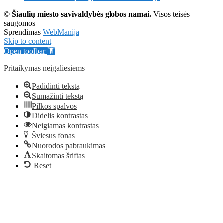
©
Šiaulių miesto savivaldybės globos namai.
Visos teisės
saugomos
Sprendimas
WebManija
Skip to content
Open toolbar
Pritaikymas neįgaliesiems
Padidinti tekstą
Sumažinti tekstą
Pilkos spalvos
Didelis kontrastas
Neigiamas kontrastas
Šviesus fonas
Nuorodos pabraukimas
Skaitomas šriftas
Reset