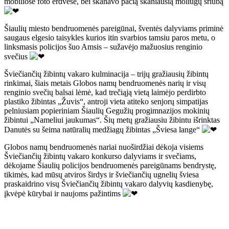
mobiliose foto erdvėse, bei skanavo pačią skaniausią moliūgų sriubą
Šiaulių miesto bendruomenės pareigūnai, šventės dalyviams priminė
saugaus elgesio taisykles kurios itin svarbios tamsiu paros metu, o
linksmasis policijos šuo Amsis – sužavėjo mažuosius renginio
svečius
Šviečiančių žibintų vakaro kulminacija – trijų gražiausių žibintų
rinkimai, šiais metais Globos namų bendruomenės narių ir visų
renginio svečių balsai lėmė, kad trečiąją vietą laimėjo perdirbto
plastiko žibintas „Žuvis“, antroji vieta atiteko senjorų simpatijas
pelniusiam popieriniam Šiaulių Gegužių progimnazijos mokinių
žibintui „Nameliui jaukumas“. Šių metų gražiausiu žibintu išrinktas
Danutės su šeima natūralių medžiagų žibintas „Šviesa lange“
Globos namų bendruomenės nariai nuoširdžiai dėkoja visiems
Šviečiančių žibintų vakaro konkurso dalyviams ir svečiams,
dėkojame Šiaulių policijos bendruomenės pareigūnams bendrystę,
tikimės, kad mūsų atviros širdys ir šviečiančių ugnelių šviesa
praskaidrino visų Šviečiančių žibintų vakaro dalyvių kasdienybę,
įkvėpė kūrybai ir naujoms pažintims