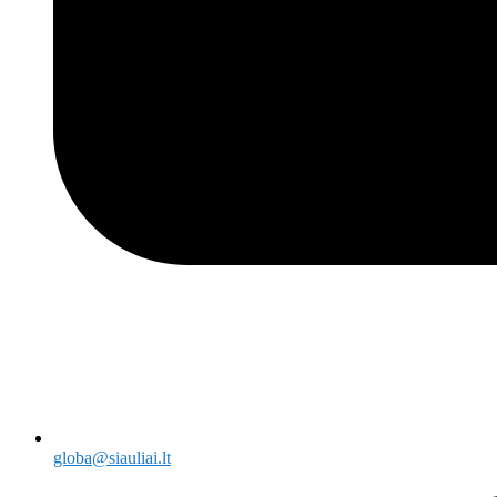
globa@siauliai.lt