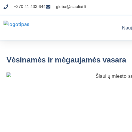
+370 41 433 644
globa@siauliai.lt
Nauj
Vėsinamės ir mėgaujamės vasara