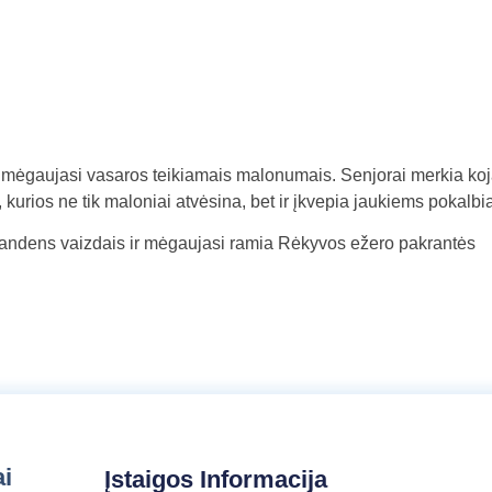
a
l
b
a
– mėgaujasi vasaros teikiamais malonumais. Senjorai merkia koj
urios ne tik maloniai atvėsina, bet ir įkvepia jaukiems pokalbi
si vandens vaizdais ir mėgaujasi ramia Rėkyvos ežero pakrantės
ai
Įstaigos Informacija