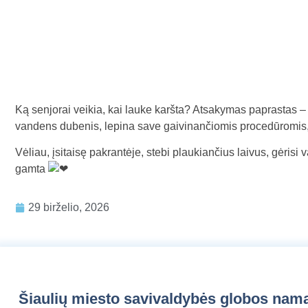
Ką senjorai veikia, kai lauke karšta? Atsakymas paprastas 
vandens dubenis, lepina save gaivinančiomis procedūromis, k
Vėliau, įsitaisę pakrantėje, stebi plaukiančius laivus, gėri
gamta
29 birželio, 2026
Šiaulių miesto savivaldybės globos nam