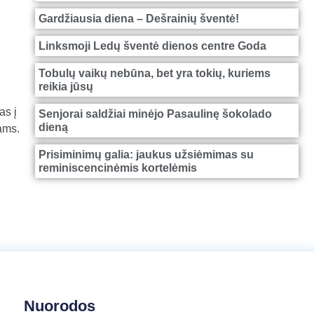
Gardžiausia diena – Dešrainių šventė!
Linksmoji Ledų šventė dienos centre Goda
Tobulų vaikų nebūna, bet yra tokių, kuriems
reikia jūsų
as į
Senjorai saldžiai minėjo Pasaulinę šokolado
dieną
ams.
Prisiminimų galia: jaukus užsiėmimas su
reminiscencinėmis kortelėmis
Nuorodos