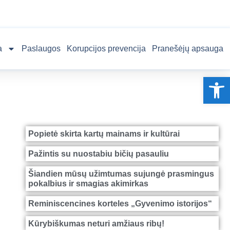
a
Paslaugos
Korupcijos prevencija
Pranešėjų apsauga
Op
Popietė skirta kartų mainams ir kultūrai
Pažintis su nuostabiu bičių pasauliu
Šiandien mūsų užimtumas sujungė prasmingus
pokalbius ir smagias akimirkas
Reminiscencines korteles „Gyvenimo istorijos“
Kūrybiškumas neturi amžiaus ribų!